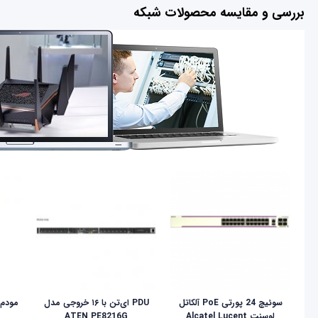
بررسی و مقایسه محصولات شبکه
سوئیچ 24 پورتی PoE آلکاتل
PDU ای‌تن با ۱۶ خروجی مدل
لوسنت Alcatel Lucent
ATEN PE8216G