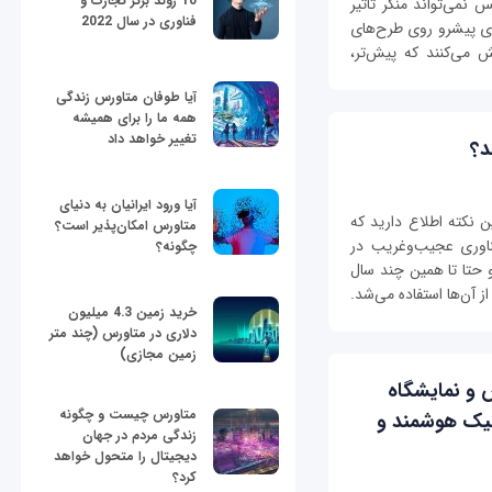
10 روند برتر تجارت و
نمی‌تواند منکر تاثیر
فناوری در سال 2022
ای پیشرو روی طرح‌های
ش می‌کنند که پیش‌تر،
آیا طوفان متاورس زندگی
همه ما را برای همیشه
تغییر خواهد داد
د؟
آیا ورود ایرانیان به دنیای
ن نکته اطلاع دارید که
متاورس امکان‌پذیر است؟
اوری عجیب‌و‌غریب در
چگونه؟
 و حتا تا همین چند سال
ز آن‌ها استفاده می‌شد.
خرید زمین 4.3 میلیون
دلاری در متاورس (چند متر
زمین مجازی)
و نمایشگاه
متاورس چیست و چگونه
یک هوشمند و
زندگی مردم در جهان
دیجیتال را متحول خواهد
کرد؟