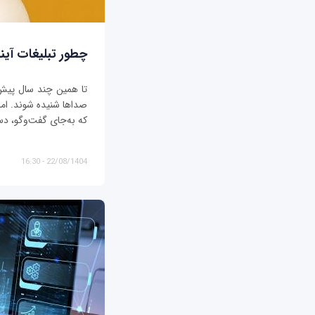
چطور تبلیغات آیند
تا همین چند سال پیش، ت
صداها شنیده شوند. اما د
که به‌جای گفت‌وگو، دس
22/08/1404 - 16:30