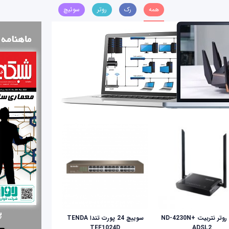
همه
رک
روتر
سوئیچ
مودم روتر نتربیت +ND-4230N
سوییچ 24 پورت تندا TENDA
TEF1024D
ADSL2