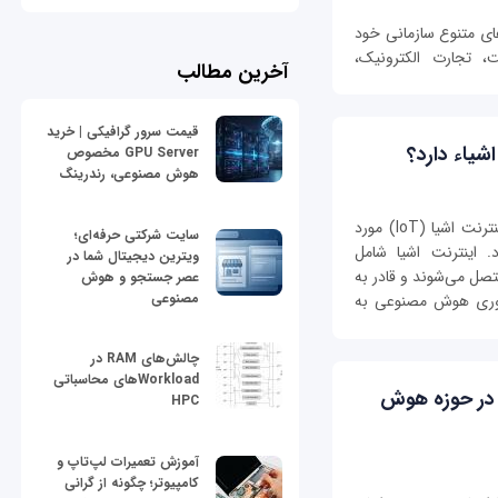
های متنوع سازمانی خود
تجارت الکترونیک،
آخرین مطالب
قیمت سرور گرافیکی | خرید
شیاء دارد؟
GPU Server مخصوص
هوش مصنوعی، رندرینگ
هوش مصنوعی (AI) به‌طور گسترده‌ای در حوزه اینترنت اشیا (IoT) مورد
سایت شرکتی حرفه‌ای؛
د. اینترنت اشیا شامل
ویترین دیجیتال شما در
تصل می‌شوند و قادر به
عصر جستجو و هوش
مصنوعی
ناوری هوش مصنوعی به
چالش‌های RAM در
Workloadهای محاسباتی
د در حوزه هوش
HPC
آموزش تعمیرات لپ‌تاپ و
کامپیوتر؛ چگونه از گرانی