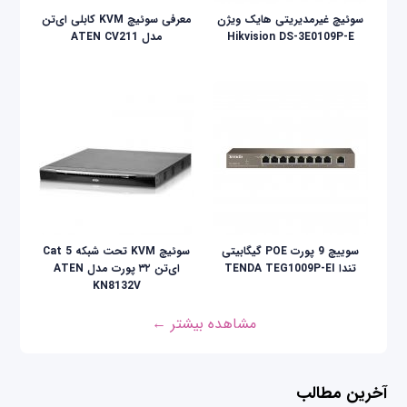
سوئیچ غیرمدیریتی هایک ویژن
معرفی سوئیچ KVM کابلی ای‌تن
Hikvision DS-3E0109P-E
مدل ATEN CV211
سوییچ 9 پورت POE گیگابیتی
سوئیچ KVM تحت شبکه Cat 5
تندا TENDA TEG1009P-EI
ای‌تن ۳۲ پورت مدل ATEN
KN8132V
مشاهده بیشتر ←
آخرین مطالب