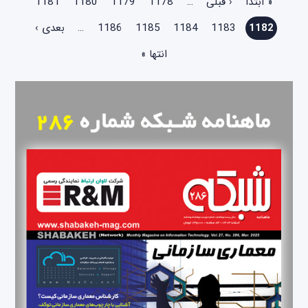
« ابتدا
‹ قبلی
…
1178
1179
1180
1181
1182
1183
1184
1185
1186
…
بعدی ›
انتها »