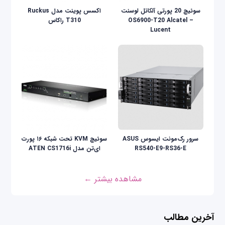
سوئیچ 20 پورتی آلکاتل لوسنت
اکسس پوینت مدل Ruckus
OS6900-T20 Alcatel –
T310 راکاس
Lucent
سرور رک‌مونت ایسوس ASUS
سوئیچ KVM تحت شبکه ۱۶ پورت
RS540-E9-RS36-E
ای‌تن مدل ATEN CS1716i
مشاهده بیشتر ←
آخرین مطالب