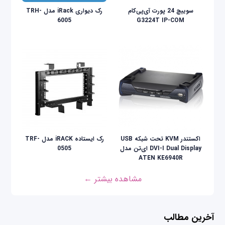
سوییچ 24 پورت آی‌پی‌کام
رک دیواری iRack مدل TRH-
6005
G3224T IP-COM
اکستندر KVM تحت شبکه USB
رک ایستاده iRACK مدل TRF-
DVI-I Dual Display ای‌تن مدل
0505
ATEN KE6940R
مشاهده بیشتر ←
آخرین مطالب