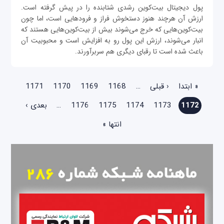
پول ديجيتال بيت‌کوين رشدی شتابنده را در پيش گرفته‌ است.
ارزش آن هرچند هنوز دستخوش فراز و فرودهایی است، اما چون
بيت‌کوين‌هایی که خرج می‌شوند بيش از بيت‌کوين‌هایی هستند که
انبار می‌شوند، ارزش اين پول رو به افزايش است و محبوبيت آن
باعث شده‌ است تا رقبای ديگری هم سربرآورند.
صفحه‌ها
« ابتدا
‹ قبلی
…
1168
1169
1170
1171
1172
1173
1174
1175
1176
…
بعدی ›
انتها »