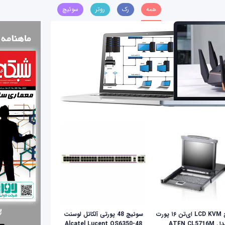
همه
رک
روتر
سوئیچ
سوئيچ LCD KVM ای‌تن ۱۶ پورت
سوئیچ 48 پورتی آلکاتل لوسنت
ATEN CL5716M
Alcatel Lucent OS6350-48