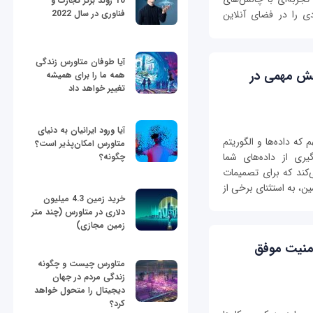
10 روند برتر تجارت و
فناوری در سال 2022
دی را در فضای آنلاین
آیا طوفان متاورس زندگی
قش مهمی در
همه ما را برای همیشه
تغییر خواهد داد
آیا ورود ایرانیان به دنیای
که داده‌ها و الگوریتم
متاورس امکان‌پذیر است؟
یری از داده‌های شما
چگونه؟
‌کند که برای تصمیمات
ین، به استثنای برخی از
خرید زمین 4.3 میلیون
دلاری در متاورس (چند متر
زمین مجازی)
منیت موفق
متاورس چیست و چگونه
زندگی مردم در جهان
دیجیتال را متحول خواهد
کرد؟