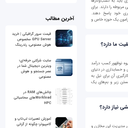
ی باید به کسب‌وکارها
مربوطه را دارند. برای
ری خود پاسخ دهند.
آخرین مطالب
رامون یک حوزه خاص و
قیمت سرور گرافیکی | خرید
GPU Server مخصوص
ت ما دارد؟
هوش مصنوعی، رندرینگ
سایت شرکتی حرفه‌ای؛
وه نوظهور کسب درآمد
ویترین دیجیتال شما در
ی و حسابداری در دنیای
عصر جستجو و هوش
رگیری آن برای نیل به
مصنوعی
ستن زیر و بم‌های یک
چالش‌های RAM در
Workloadهای محاسباتی
HPC
ی نیاز دارد؟
آموزش تعمیرات لپ‌تاپ و
کامپیوتر؛ چگونه از گرانی
در مدیریت این مخازن و