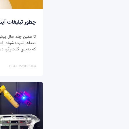
چطور تبلیغات آیند
تا همین چند سال پیش، ت
صداها شنیده شوند. اما د
که به‌جای گفت‌وگو، دس
22/08/1404 - 16:30