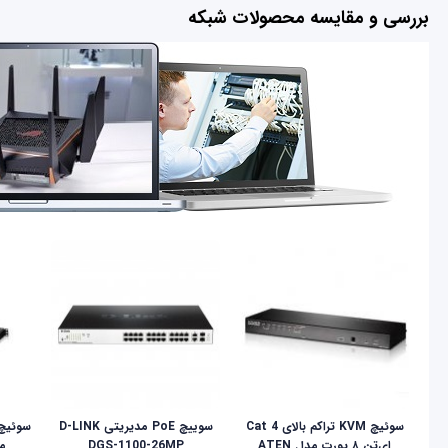
بررسی و مقایسه محصولات شبکه
سوئیچ KVM تراکم بالای Cat 4
سوییچ PoE مدیریتی D-LINK
ای‌تن ۸ پورت مدل ATEN
DGS-1100-26MP
مدل 