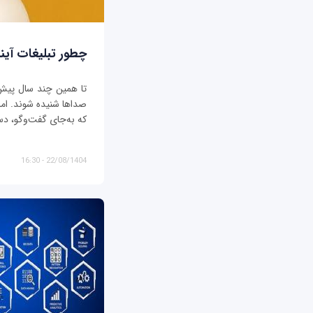
چطور تبلیغات آیند
تا همین چند سال پیش، ت
صداها شنیده شوند. اما د
که به‌جای گفت‌وگو، دس
22/08/1404 - 16:30