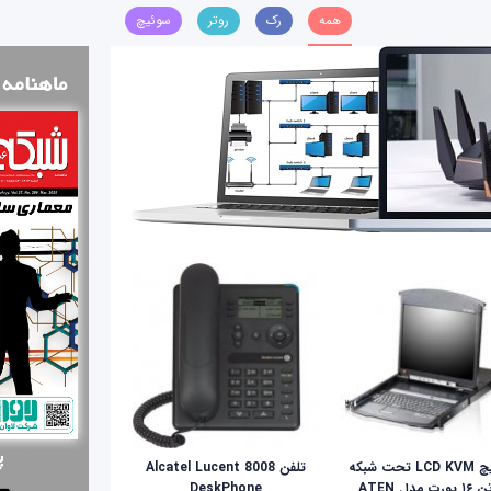
همه
رک
روتر
سوئیچ
سوئيچ LCD KVM تحت شبکه
تلفن Alcatel Lucent 8008
ای‌تن ۱۶ پورت مدل ATEN
DeskPhone