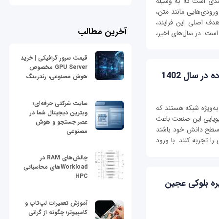
 (Emotion Detection)، فرایندی است که به وسیله
رودی‌هایی مانند متن،
دف اصلی این فرایند،
آخرین مطالب
ت. در سال‌های اخیر،
قیمت سرور گرافیکی | خرید
GPU Server مخصوص
ر سال 1402
هوش مصنوعی، رندرینگ
سایت شرکتی حرفه‌ای؛
به‌ویژه شبکه هستند که
ویترین دیجیتال شما در
پویایی این صنعت باعث
عصر جستجو و هوش
ء سطح دانش خود باشند
مصنوعی
را تجربه کنند. با ورود
چالش‌های RAM در
Workloadهای محاسباتی
HPC
یره بلوکی عجین
آموزش تعمیرات لپ‌تاپ و
کامپیوتر؛ چگونه از گرانی