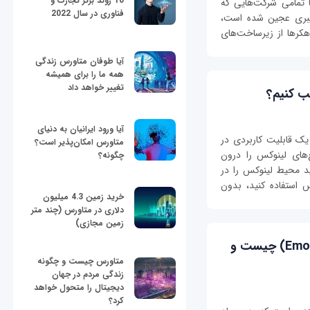
10 روند برتر تجارت و
با تمامی شرکت‌هایی که
فناوری در سال 2022
ایبری عجین شده است،
کرها از زیرساخت‌های
آیا طوفان متاورس زندگی
همه ما را برای همیشه
تغییر خواهد داد
آیا ورود ایرانیان به دنیای
W سرنام Windows Subsystem for Linux یک قابلیت کاربردی در
متاورس امکان‌پذیر است؟
‌های لینوکس را درون
چگونه؟
 با استفاده از WSL، می‌توانید محیط لینوکس را در
س استفاده کنید، بدون
خرید زمین 4.3 میلیون
دلاری در متاورس (چند متر
زمین مجازی)
تشخیص احساسات (Emotion Detection) چیست و
متاورس چیست و چگونه
زندگی مردم در جهان
دیجیتال را متحول خواهد
کرد؟