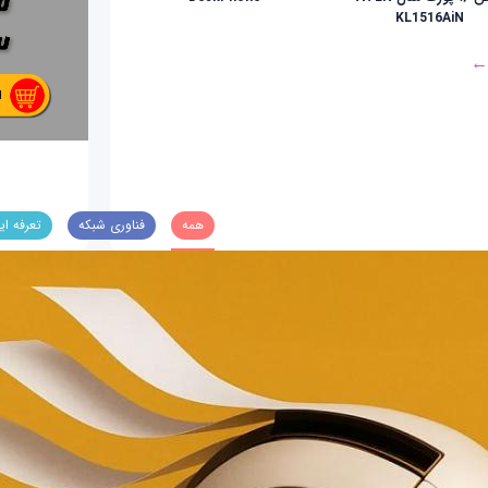
KL1516AiN
 ←
همه
فناوری شبکه
تعرفه ای