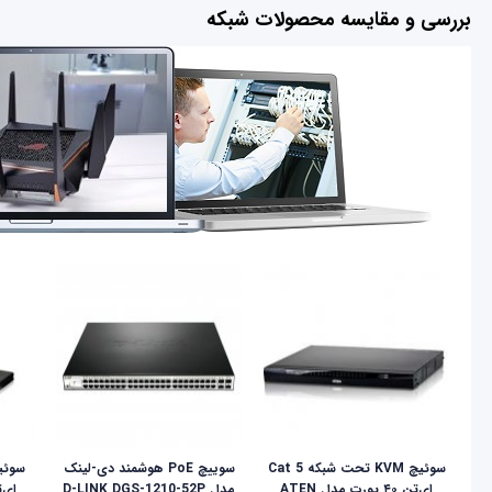
بررسی و مقایسه محصولات شبکه
سوئیچ KVM تحت شبکه Cat 5
سوییچ PoE هوشمند دی-لینک
ای‌تن ۴۰ پورت مدل ATEN
مدل D-LINK DGS-1210-52P