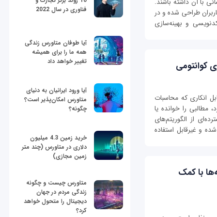
10 روند برتر تجارت و
نی با آن داشته باشند.
فناوری در سال 2022
ربران طراحی شده و در
کدنویسی و بهینه‌سازی
آیا طوفان متاورس زندگی
همه ما را برای همیشه
تغییر خواهد داد
ری کوانتومی
آیا ورود ایرانیان به دنیای
ابل انکاری که محاسبات
متاورس امکان‌پذیر است؟
 مطالبی را خوانده یا
چگونه؟
ه‌ای از الگوریتم‌های
شده و غیرقابل استفاده
خرید زمین 4.3 میلیون
دلاری در متاورس (چند متر
زمین مجازی)
‌ها با کمک
متاورس چیست و چگونه
زندگی مردم در جهان
دیجیتال را متحول خواهد
کرد؟