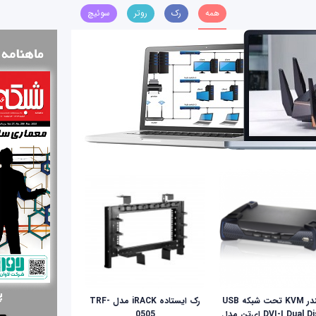
همه
رک
روتر
سوئیچ
اکستندر KVM تحت شبکه USB
رک ایستاده iRACK مدل TRF-
DVI-I Dual Display ای‌تن مدل
0505