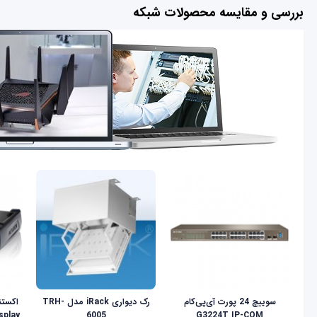
بررسی و مقایسه محصولات شبکه
سوییچ 24 پورت آی‌پی‌کام
رک دیواری iRack مدل TRH-
6005
G3224T IP-COM