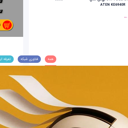
ATEN KE6940R
 ←
همه
فناوری شبکه
تعرفه ای