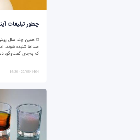
چطور تبلیغات آیند
تا همین چند سال پیش، ت
صداها شنیده شوند. اما د
که به‌جای گفت‌وگو، دس
22/08/1404 - 16:30