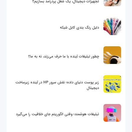
تجهیزات دیجیتال، یک شغل پردرآمد بسازیم؟
دلیل رنگ بندی کابل شبکه
چطور تبلیغات آینده با ما حرف می‌زند، نه به ما؟
زیر پوست دنیای داده؛ نقش سرور HP در آینده زیرساخت
دیجیتال
تبلیغات هوشمند؛ وقتی الگوریتم جای خلاقیت را می‌گیرد