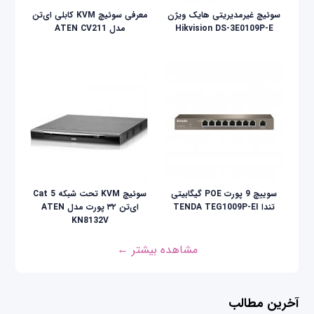
سوئیچ غیرمدیریتی هایک ویژن
معرفی سوئیچ KVM کابلی ای‌تن
Hikvision DS-3E0109P-E
مدل ATEN CV211
سوییچ 9 پورت POE گیگابیتی
سوئیچ KVM تحت شبکه Cat 5
تندا TENDA TEG1009P-EI
ای‌تن ۳۲ پورت مدل ATEN
KN8132V
مشاهده بیشتر ←
آخرین مطالب