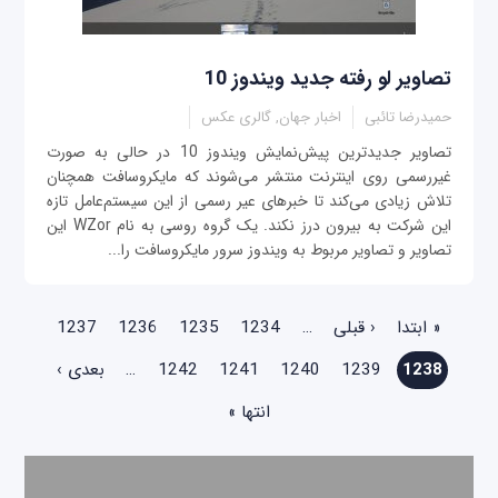
تصاویر لو رفته جدید ویندوز 10
حمیدرضا تائبی
اخبار جهان, گالری عکس
تصاویر جدیدترین پیش‌نمایش ویندوز 10 در حالی به صورت
غیررسمی روی اینترنت منتشر می‌شوند که مایکروسافت همچنان
تلاش زیادی می‌کند تا خبرهای عیر رسمی از این سیستم‌عامل‌ تازه
این شرکت به بیرون درز نکند. یک گروه روسی به نام WZor این
تصاویر و تصاویر مربوط به ویندوز سرور مایکروسافت را...
صفحه‌ها
« ابتدا
‹ قبلی
…
1234
1235
1236
1237
1238
1239
1240
1241
1242
…
بعدی ›
انتها »