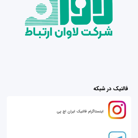
فالنیک در شبکه
اینستاگرام فالنیک ایران اچ پی