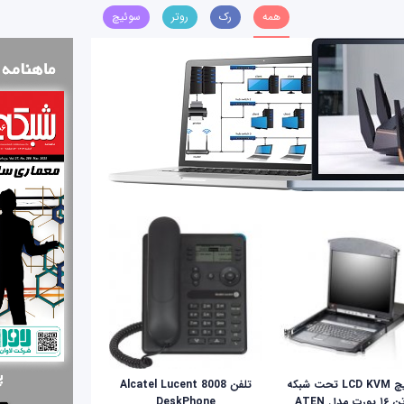
همه
رک
روتر
سوئیچ
سوئيچ LCD KVM تحت شبکه
تلفن Alcatel Lucent 8008
ای‌تن ۱۶ پورت مدل ATEN
DeskPhone