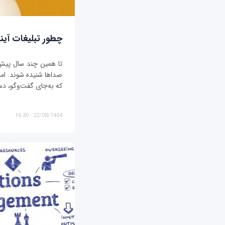
چطور تبلیغات آیند
تا همین چند سال پیش، ت
صداها شنیده شوند. اما د
که به‌جای گفت‌وگو، دس
22/08/1404 - 16:30