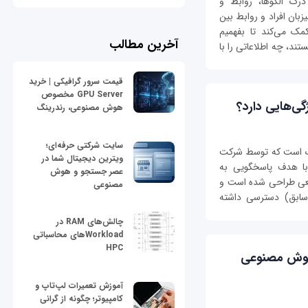
رک الگوها، روابط و
بان افراد و روابط بین
مک می‌کند تا بفهمیم
آخرین مطالب
تند، چه اطلاعاتی را با
قیمت سرور گرافیکی | خرید
GPU Server مخصوص
هوش مصنوعی، رندرینگ
سایت شرکتی حرفه‌ای؛
ل زبانی بزرگ است که توسط شرکت
ویترین دیجیتال شما در
 با هدف پاسخگویی به
عصر جستجو و هوش
طبعی طراحی شده است و
مصنوعی
 لحظه‌ای پلتفرم X (توییتر سابق) دسترسی داشته
چالش‌های RAM در
Workloadهای محاسباتی
HPC
وع هوش مصنوعی
آموزش تعمیرات لپ‌تاپ و
کامپیوتر؛ چگونه از گرانی