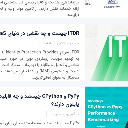
سازماندهی، هدایت و کنترل تمامی فعالیت‌هایی است 
ارائه خدمات نقش دارند. از تامین مواد اولیه و ت
فرآیندها،...
ITDR چیست و چه نقشی در دنیای SaaS دارد؟
حمیدرضا تائبی
امنیت
ITDR سرنا
به تهدید هویت، رویکردی نوین در حوزه امنی
شناسایی، تحلیل و مقابله با تهدیداتی متمرکز است
هویت و دسترسی (IAM) را هدف قرار می
دیجیتال به عنوان اصلی‌ترین...
PyPy و CPython چیستند و چه 
پایتون دارند؟
کارگاه, برنامه نویسی
PyPy مفسر قدرتمند توسعه‌داده‌شده برای زبان ب