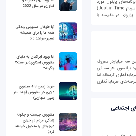
10 روند برتر تجارت و
نامه‌های پایتون مورد
فناوری در سال 2022
استفاده قرار می‌گیرد. این مفسر با استفاده از (JIT سرنام Just-in-Time)
 پای‌پای در مقایسه با
آیا طوفان متاورس زندگی
همه ما را برای همیشه
تغییر خواهد داد
آیا ورود ایرانیان به دنیای
ین سه میلیاردر معروف
متاورس امکان‌پذیر است؟
د برانسون. هر سه این
چگونه؟
یه‌گذاری کرده‌اند اما
عرصه‌های سرمایه‌گذاری
خرید زمین 4.3 میلیون
دلاری در متاورس (چند متر
زمین مجازی)
ای اجتماعی
متاورس چیست و چگونه
زندگی مردم در جهان
دیجیتال را متحول خواهد
کرد؟