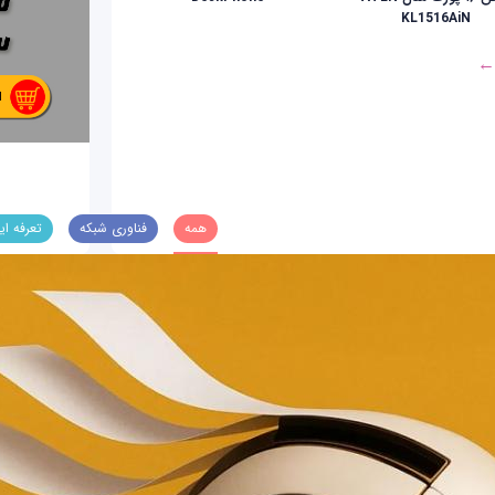
KL1516AiN
 ←
همه
فناوری شبکه
تعرفه ای