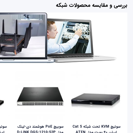
بررسی و مقایسه محصولات شبکه
سوئیچ KVM تحت شبکه Cat 5
سوییچ PoE هوشمند دی-لینک
ای‌تن ۴۰ پورت مدل ATEN
مدل D-LINK DGS-1210-52P