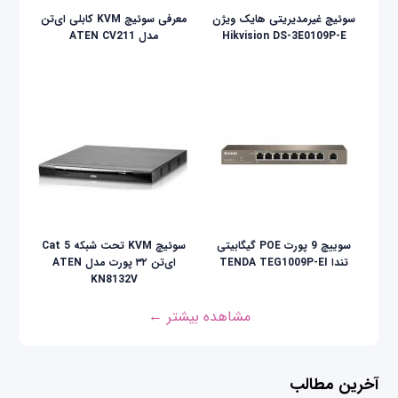
سوئیچ غیرمدیریتی هایک ویژن
معرفی سوئیچ KVM کابلی ای‌تن
Hikvision DS-3E0109P-E
مدل ATEN CV211
سوییچ 9 پورت POE گیگابیتی
سوئیچ KVM تحت شبکه Cat 5
تندا TENDA TEG1009P-EI
ای‌تن ۳۲ پورت مدل ATEN
KN8132V
مشاهده بیشتر ←
آخرین مطالب