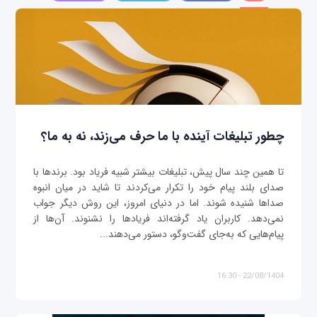
چطور تبلیغات آینده با ما حرف می‌زند، نه به ما؟
تا همین چند سال پیش، تبلیغات بیشتر شبیه فریاد بود. برندها با
صدای بلند پیام خود را تکرار می‌کردند تا شاید در میان انبوه
صداها شنیده شوند. اما در دنیای امروز، این روش دیگر جواب
نمی‌دهد. کاربران یاد گرفته‌اند فریادها را نشنوند. آن‌ها از
پیام‌هایی که به‌جای گفت‌وگو، دستور می‌دهند...
22/08/1404 - 16:30