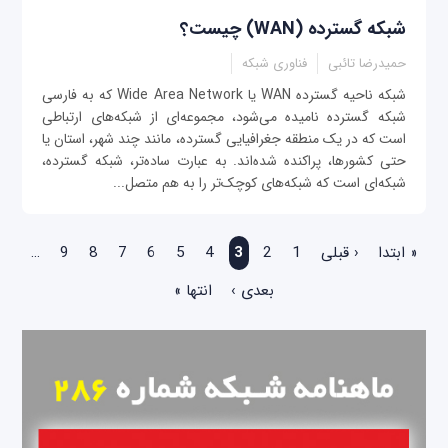
شبکه گسترده (WAN) چیست؟
حمیدرضا تائبی
فناوری شبکه
شبکه ناحیه گسترده WAN یا Wide Area Network که به فارسی
شبکه گسترده نامیده می‌شود، مجموعه‌ای از شبکه‌های ارتباطی
است که در یک منطقه جغرافیایی گسترده، مانند چند شهر، استان یا
حتی کشورها، پراکنده شده‌اند. به عبارت ساده‌تر، شبکه گسترده،
شبکه‌ای است که شبکه‌های کوچک‌تر را به هم متصل...
صفحه‌ها
« ابتدا
‹ قبلی
1
2
3
4
5
6
7
8
9
…
بعدی ›
انتها »