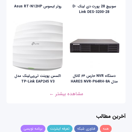
سوییچ 28 پورت دی لینک D-
روتر ایسوس Asus RT-N12HP
Link DES-3200-28
دستگاه NVR حارس ۶۴ کانال
اکسس پوینت تی‌پی‌لینک مدل
مدل HARES NVR-P64RH-8A
TP-Link EAP245 V3
مشاهده بیشتر ←
آخرین مطالب
همه
فناوری شبکه
تعرفه اینترنت
برنامه نویسی