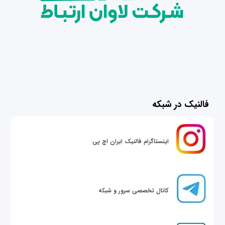
فالنیک در شبکه
اینستاگرام فالنیک ایران اچ پی
کانال تخصصی سرور و شبکه