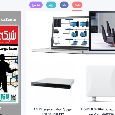
همه
رک
روتر
سوئیچ
رادیو بی‌سیم LigoDLB 5-20ac
سرور رک‌مونت ایسوس ASUS
LigoWave لیگوویو
RS100-E10-PI2