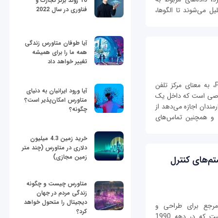
10 روند برتر تجارت و
فناوری در سال 2022
یل می‌شوند تا الگوها،
آیا طوفان متاورس زندگی
همه ما را برای همیشه
تغییر خواهد داد
PBX، مخفف عبارت Private Branch Exchange، به معنای مرکز تلفن
آیا ورود ایرانیان به دنیای
صی است که داخل یک
متاورس امکان‌پذیر است؟
مندان اجازه می‌دهد از
چگونه؟
د و همچنین تماس‌های
خرید زمین 4.3 میلیون
دلاری در متاورس (چند متر
زمین مجازی)
م‌های کنترل
متاورس چیست و چگونه
زندگی مردم در جهان
دیجیتال را متحول خواهد
) یک چارچوب مرجع برای طراحی و
کرد؟
سازمان‌دهی سیستم‌های کنترل صنعتی (ICS) است که در دهه 1990