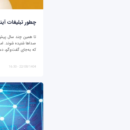
چطور تبلیغات آیند
تا همین چند سال پیش، ت
صداها شنیده شوند. اما د
که به‌جای گفت‌وگو، دس
22/08/1404 - 16:30