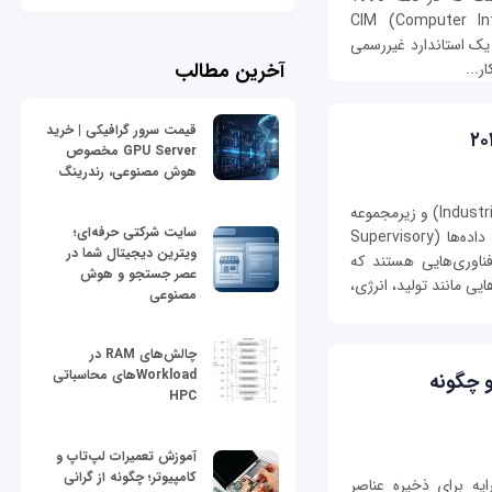
و و کنسرسیوم CIM (Computer Integrated
‌عنوان یک استاندارد غیررسمی
آخرین مطالب
ر...
قیمت سرور گرافیکی | خرید
GPU Server مخصوص
هوش مصنوعی، رندرینگ
سیستم‌های کنترل صنعتی (Industrial Control Systems) و زیرمجموعه
سایت شرکتی حرفه‌ای؛
مهم آن‌ها، سیستم‌های کنترل نظارتی و جمع‌آوری داده‌ها (Supervisory
ویترین دیجیتال شما در
Control and Data Acq یا SCADA)، فناوری‌هایی هستند که
عصر جستجو و هوش
ی مانند تولید، انرژی،
مصنوعی
چالش‌های RAM در
Workloadهای محاسباتی
 چگونه
HPC
آموزش تعمیرات لپ‌تاپ و
کامپیوتر؛ چگونه از گرانی
ه برای ذخیره عناصر