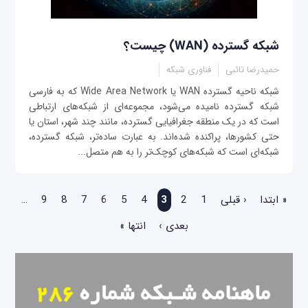
شبکه گسترده (WAN) چیست؟
حمیدرضا تائبی
فناوری شبکه
شبکه ناحیه گسترده WAN یا Wide Area Network که به فارسی
شبکه گسترده نامیده می‌شود، مجموعه‌ای از شبکه‌های ارتباطی
است که در یک منطقه جغرافیایی گسترده، مانند چند شهر، استان یا
حتی کشورها، پراکنده شده‌اند. به عبارت ساده‌تر، شبکه گسترده،
شبکه‌ای است که شبکه‌های کوچک‌تر را به هم متصل...
صفحه‌ها
« ابتدا
‹ قبلی
1
2
3
4
5
6
7
8
9
…
بعدی ›
انتها »