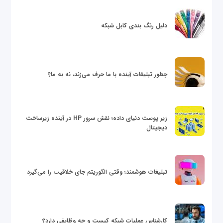
دلیل رنگ بندی کابل شبکه
چطور تبلیغات آینده با ما حرف می‌زند، نه به ما؟
زیر پوست دنیای داده؛ نقش سرور HP در آینده زیرساخت
دیجیتال
تبلیغات هوشمند؛ وقتی الگوریتم جای خلاقیت را می‌گیرد
کارشناس عملیات شبکه کیست و چه وظایفی دارد؟