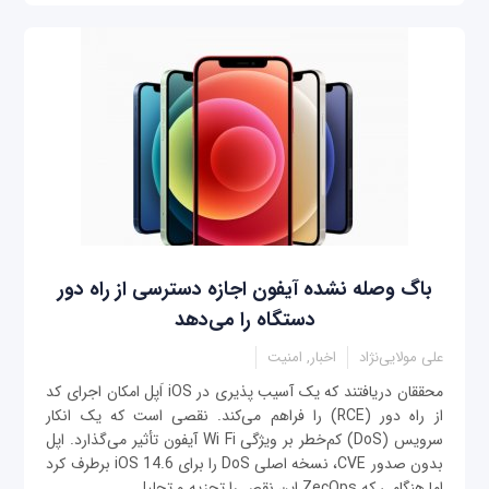
باگ وصله نشده آیفون اجازه دسترسی از راه دور
دستگاه را می‌دهد
علی مولایی‌نژاد
اخبار, امنیت
محققان دریافتند که یک آسیب پذیری در iOS اَپل امکان اجرای کد
از راه دور (RCE) را فراهم می‌کند. نقصی است که یک انکار
سرویس (DoS) کم‌خطر بر ویژگی Wi Fi آیفون تأثیر می‌گذارد. اپل
بدون صدور CVE، نسخه اصلی DoS را برای iOS 14.6 برطرف کرد
اما هنگامی که ZecOps این نقص را تجزیه و تحلیل...