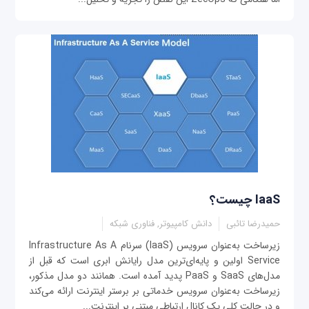
IaaS چیست؟
حمیدرضا تائبی
دانش کامپیوتر, فناوری شبکه
زیرساخت به‌عنوان سرویس (IaaS) سرنام Infrastructure As A
Service اولین و پایه‌ای‌ترین مدل رایانش ابری است که قبل از
مدل‌های SaaS و PaaS پدید آمده است. همانند دو مدل مذکور،
زیرساخت به‌عنوان سرویس خدماتی بر برستر اینترنت ارائه می‌کند
و در حالت کلی یک کانال ارتباطی مبتنی بر اینترنت...