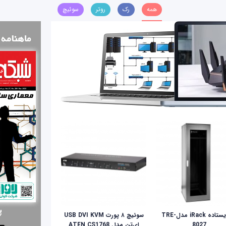
همه
رک
روتر
سوئیچ
رک ایستاده iRack مدلTRE-
سوئیچ ۸ پورت USB DVI KVM
8027
ای‌تن مدل ATEN CS1768