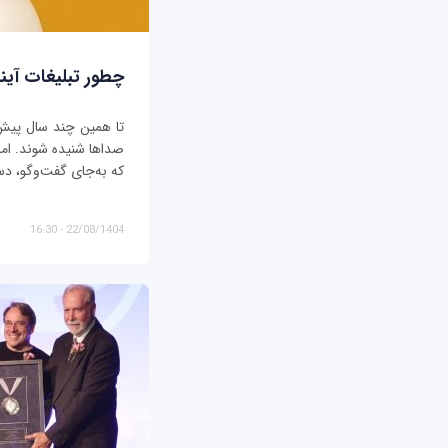
چطور تبلیغات آیند
تا همین چند سال پیش، ت
صداها شنیده شوند. اما د
که به‌جای گفت‌وگو، دس
22/08/1404 - 16:30