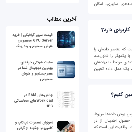
‌های سایبری، امکان
آخرین مطالب
اربردی دارد؟
قیمت سرور گرافیکی | خرید
GPU Server مخصوص
هوش مصنوعی، رندرینگ
نتزاعی است که عناصر داده‌ای را
ا یکدیگر را قانون‌مند
ت‌های مرتبط با نهادهای
سایت شرکتی حرفه‌ای؛
ویترین دیجیتال شما در
ل، یک مدل داده تعیین
عصر جستجو و هوش
مصنوعی
ین کنیم؟
چالش‌های RAM در
Workloadهای محاسباتی
HPC
س بودن داده‌ها مربوط
 حصول اطمینان از در
آموزش تعمیرات لپ‌تاپ و
ت. واقعیت این است که
کامپیوتر؛ چگونه از گرانی