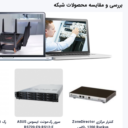
بررسی و مقایسه محصولات شبکه
کنترلر مرکزی ZoneDirector
سرور رک‌مونت ایسوس ASUS
1200 Ruckus راکاس
RS720-E9-RS12-E