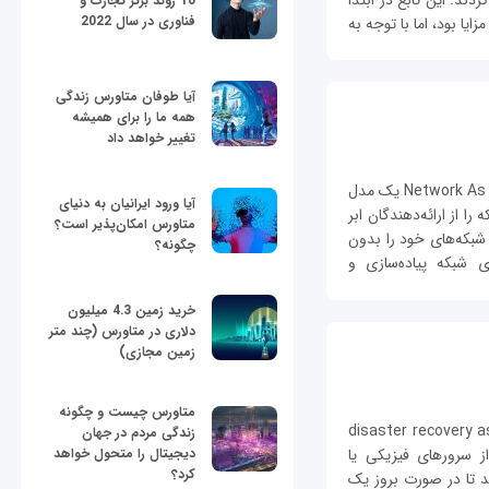
ند. این تابع در ابتدا
10 روند برتر تجارت و
فناوری در سال 2022
یا بود، اما با توجه به
آیا طوفان متاورس زندگی
همه ما را برای همیشه
تغییر خواهد داد
شبکه به عنوان سرویس (NaaS) سرنام Network As a Service یک مدل
آیا ورود ایرانیان به دنیای
از ارائه‌دهندگان ابر
متاورس امکان‌پذیر است؟
ی‌دهد تا شبکه‌های خود را بدون
چگونه؟
 شبکه پیاده‌سازی و
خرید زمین 4.3 میلیون
دلاری در متاورس (چند متر
زمین مجازی)
متاورس چیست و چگونه
فاجعه به عنوان سرویسDRaaS سرنام disaster recovery as a
زندگی مردم در جهان
دیجیتال را متحول خواهد
 از سرورهای فیزیکی یا
کرد؟
د تا در صورت بروز یک