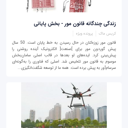
زندگی‌ چندگانه قانون مور - بخش پایانی
کريس ماک
پرونده ویژه
قانون مور زوزه‌کنان در حال رسیدن به خط پايان است. 50 سال
پيش گوردون مور برای ]صنعت[ الکترونيک آينده‌ روشنی را
پيش‌بينی کرد. ايده‌های او بعدها در قالب اصلی سامان‌بخش
موسوم به قانون مور تلخيص شد. اصلی که فناوری را به‌گونه‌ای
سرسام‌آور به پيش برده ‌است. همه ما از توسعه شگفت‌انگيزی...