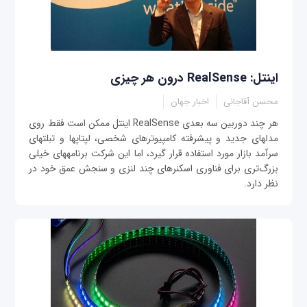
اینتل: RealSense درون هر چيزی
محسن آقاجانی
اخبار جهان
هر چند دوربين سه بعدی RealSense اینتل ممکن است فقط روی
مدل‎های جدید و پیشرفته کامپیوترهای شخصی، لپ‎تاپ‎ها و تبلت‎های
سرآمد بازار مورد استفاده قرار گيرد، اما این شركت برنامه‎های خیلی
بزرگ‌تری برای فناوری اسکنرهای چند لنزی و سنجش عمق خود در
نظر دارد.