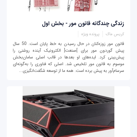
زندگی‌ چندگانه قانون مور - بخش اول
کريس ماک
پرونده ویژه
قانون مور زوزه‌کنان در حال رسیدن به خط پايان است. 50 سال
پيش گوردون مور برای ]صنعت[ الکترونيک آينده‌ روشنی را
پيش‌بينی کرد. ايده‌های او بعدها در قالب اصلی سامان‌بخش
موسوم به قانون مور تلخيص شد. اصلی که فناوری را به‌گونه‌ای
سرسام‌آور به پيش برده ‌است. همه ما از توسعه شگفت‌انگيزی...