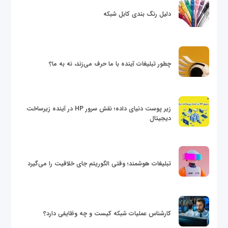
دلیل رنگ بندی کابل شبکه
چطور تبلیغات آینده با ما حرف می‌زند، نه به ما؟
زیر پوست دنیای داده؛ نقش سرور HP در آینده زیرساخت
دیجیتال
تبلیغات هوشمند؛ وقتی الگوریتم جای خلاقیت را می‌گیرد
کارشناس عملیات شبکه کیست و چه وظایفی دارد؟