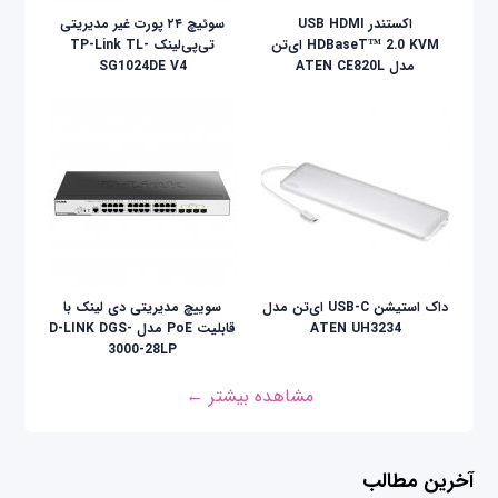
اکستندر USB HDMI
سوئیچ ۲۴ پورت غیر مدیریتی
HDBaseT™ 2.0 KVM ای‌تن
تی‌پی‌لینک TP-Link TL-
مدل ATEN CE820L
SG1024DE V4
داک استیشن USB-C ای‌تن مدل
سوییچ مدیریتی دی لینک با
ATEN UH3234
قابلیت PoE مدل D-LINK DGS-
3000-28LP
مشاهده بیشتر ←
آخرین مطالب