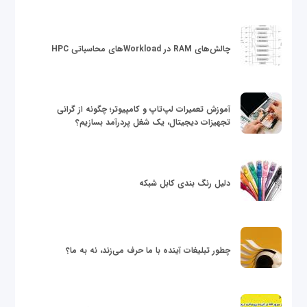
چالش‌های RAM در Workloadهای محاسباتی HPC
آموزش تعمیرات لپ‌تاپ و کامپیوتر؛ چگونه از گرانی
تجهیزات دیجیتال، یک شغل پردرآمد بسازیم؟
دلیل رنگ بندی کابل شبکه
چطور تبلیغات آینده با ما حرف می‌زند، نه به ما؟