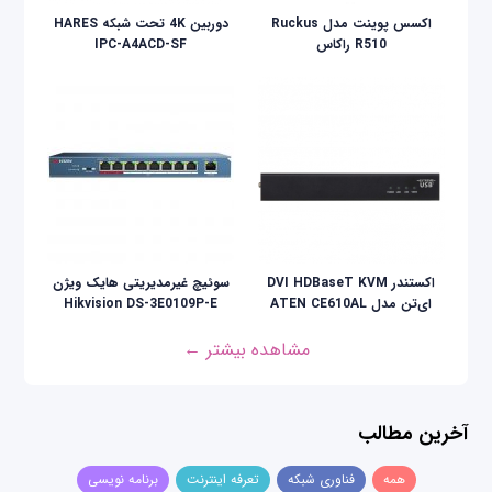
اکسس پوینت مدل Ruckus
دوربین 4K تحت شبکه HARES
R510 راکاس
IPC-A4ACD-SF
اکستندر DVI HDBaseT KVM
سوئیچ غیرمدیریتی هایک ویژن
ای‌تن مدل ATEN CE610AL
Hikvision DS-3E0109P-E
مشاهده بیشتر ←
آخرین مطالب
همه
فناوری شبکه
تعرفه اینترنت
برنامه نویسی