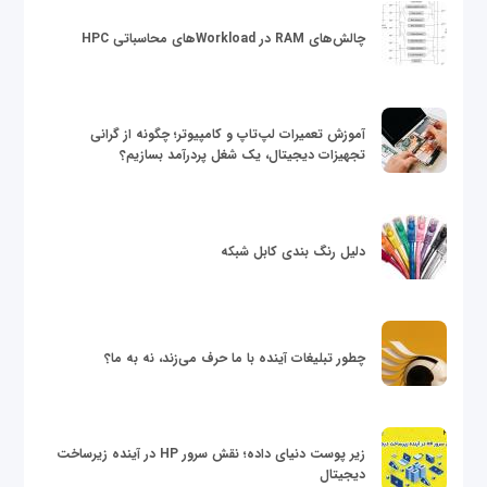
چالش‌های RAM در Workloadهای محاسباتی HPC
آموزش تعمیرات لپ‌تاپ و کامپیوتر؛ چگونه از گرانی
تجهیزات دیجیتال، یک شغل پردرآمد بسازیم؟
دلیل رنگ بندی کابل شبکه
چطور تبلیغات آینده با ما حرف می‌زند، نه به ما؟
زیر پوست دنیای داده؛ نقش سرور HP در آینده زیرساخت
دیجیتال