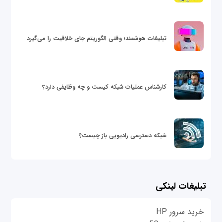
تبلیغات هوشمند؛ وقتی الگوریتم جای خلاقیت را می‌گیرد
کارشناس عملیات شبکه کیست و چه وظایفی دارد؟
شبکه دسترسی رادیویی باز چیست؟
تبلیغات لینکی
خرید سرور HP