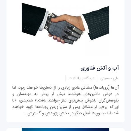
آب و آتش فناوری
علی حسینی
دیدگاه و یاداشت
آن‌ها (روبات‌ها) مشاغل عادی زيادی را از انسان‌ها خواهند ربود، اما
در عوض ماشين‌های هوشمند بيش ‌از ‌پيش به مهندسان و
پژوهش‌گران باهوش بيش‌تری نياز خواهند يافت.» همچنين، «با
اين‌که برخی از مشاغل پس از سربرآوردن روبات‌ها نابود خواهند
شد، اما ميليون‌ها شغل ديگر در بخش پژوهش و گسترش...