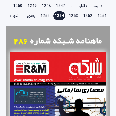
صفحه‌ها
« ابتدا
‹ قبلی
…
1247
1248
1249
1250
1251
1252
1253
1254
1255
بعدی ›
انتها »