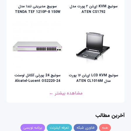
سوئیچ KVM ای‌تن ۲ پورت مدل
سوییچ مدیریتی تندا مدل
TENDA TEF 1210P-8 150W
ATEN CS1792
سوئيچ LCD KVM ای‌تن ۱۶ پورت
سوئیچ 24 پورتی آلکاتل لوسنت
مدل ATEN CL1016M
Alcatel-Lucent OS2220-24
مشاهده بیشتر ←
آخرین مطالب
همه
فناوری شبکه
تعرفه اینترنت
برنامه نویسی