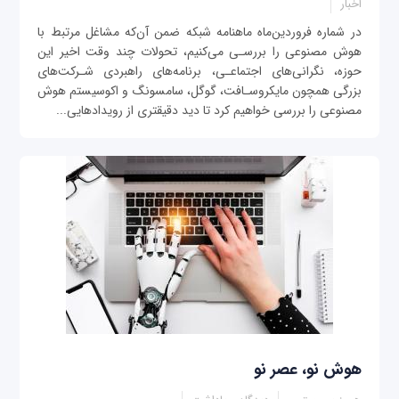
اخبار
در شماره فروردین‌ماه ماهنامه شبکه ضمن آن‌كه مشاغل مرتبط با
هوش مصنوعى را بررسـى مى‌كنيم، تحولات چند وقت اخير اين
حوزه، نگرانى‌هاى اجتماعـى، برنامه‌هاى راهبردى شـركت‌هاى
بزرگى همچون مايكروسـافت، گوگل، سامسونگ و اكوسيستم هوش
مصنوعى را بررسى خواهيم كرد تا ديد دقيقترى از رویدادهایی...
هوش نو، عصر نو