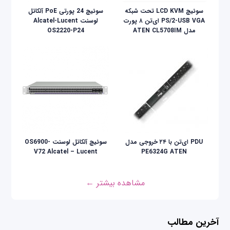
سوئيچ LCD KVM تحت شبکه
سوئیچ 24 پورتی PoE آلکاتل
PS/2-USB VGA ای‌تن ۸ پورت
لوسنت Alcatel-Lucent
مدل ATEN CL5708IM
OS2220-P24
PDU ای‌تن با ۲۴ خروجی مدل
سوئیچ آلکاتل لوسنت OS6900-
V72 Alcatel – Lucent
PE6324G ATEN
مشاهده بیشتر ←
آخرین مطالب