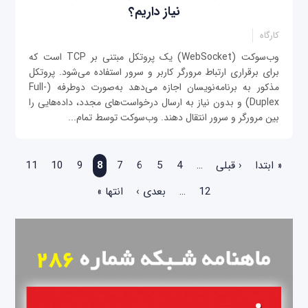
نیاز داریم؟
کارگاه
وب‌‌سوکت (WebSocket) یک پروتکل مبتنی بر TCP است که
برای برقراری ارتباط مرورگر کاربر و سرور استفاده می‌شود. پروتکل
مذکور به برنامه‌نویسان اجازه می‌دهد به‌صورت دوطرفه (Full-
Duplex) و بدون نیاز به ارسال درخواست‌های مجدد، داده‌هایی را
بین مرورگر و سرور انتقال دهند. وب‌سوکت توسط تمام...
صفحه‌ها
« ابتدا
‹ قبلی
…
4
5
6
7
8
9
10
11
12
…
بعدی ›
انتها »