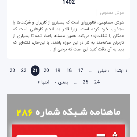
1402
هوش مصنوعی
هوش مصنوعی، فناوری‌ای است که بسیاری از کاربران و شرکت‌ها را
مجذوب خود کرده است، زیرا قادر به انجام کارهایی است که
همگان را شگفت‌زده می‌کند. همین مسئله باعث شده تا بسیاری از
کاربران علاقه‌مند به کار در این حوزه باشند. با این‌حال، نکته‌ای که
باید به آن دقت کنید این است که برخی از...
صفحه‌ها
« ابتدا
‹ قبلی
…
17
18
19
20
21
22
23
24
25
…
بعدی ›
انتها »