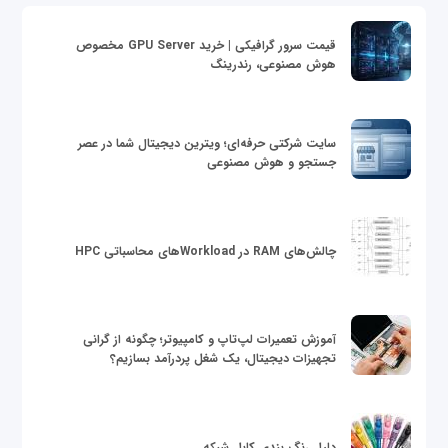
قیمت سرور گرافیکی | خرید GPU Server مخصوص
هوش مصنوعی، رندرینگ
سایت شرکتی حرفه‌ای؛ ویترین دیجیتال شما در عصر
جستجو و هوش مصنوعی
چالش‌های RAM در Workloadهای محاسباتی HPC
آموزش تعمیرات لپ‌تاپ و کامپیوتر؛ چگونه از گرانی
تجهیزات دیجیتال، یک شغل پردرآمد بسازیم؟
دلیل رنگ بندی کابل شبکه