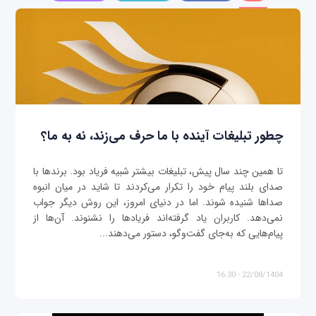
چطور تبلیغات آینده با ما حرف می‌زند، نه به ما؟
تا همین چند سال پیش، تبلیغات بیشتر شبیه فریاد بود. برندها با
صدای بلند پیام خود را تکرار می‌کردند تا شاید در میان انبوه
صداها شنیده شوند. اما در دنیای امروز، این روش دیگر جواب
نمی‌دهد. کاربران یاد گرفته‌اند فریادها را نشنوند. آن‌ها از
پیام‌هایی که به‌جای گفت‌وگو، دستور می‌دهند...
22/08/1404 - 16:30