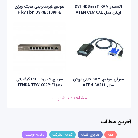
اکستندر DVI HDBaseT KVM
سوئیچ غیرمدیریتی هایک ویژن
ای‌تن مدل ATEN CE610AL
Hikvision DS-3E0109P-E
معرفی سوئیچ KVM کابلی ای‌تن
سوییچ 9 پورت POE گیگابیتی
مدل ATEN CV211
تندا TENDA TEG1009P-EI
مشاهده بیشتر ←
آخرین مطالب
همه
فناوری شبکه
تعرفه اینترنت
برنامه نویسی