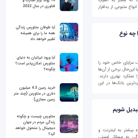
است که منجر به آسیب
10 روند برتر تجارت و
فناوری در سال 2022
واع متنوعی از بدافزار
آیا طوفان متاورس زندگی
PostgreSQL، MariaDB و MongoDB چه نوع
همه ما را برای همیشه
تغییر خواهد داد
آیا ورود ایرانیان به دنیای
یک مزایای خاص خود را
متاورس امکان‌پذیر است؟
 این‌حال برخی از آن‌ها
چگونه؟
 عملکرد بهتری دارند.
P و MongoDB از پرکاربردترین بانک‌ها در این
خرید زمین 4.3 میلیون
دلاری در متاورس (چند متر
زمین مجازی)
بدیل شویم
متاورس چیست و چگونه
زندگی مردم در جهان
دیجیتال را متحول خواهد
ه بیشتر به اینترنت و
کرد؟
گی به مسائل امنیتی