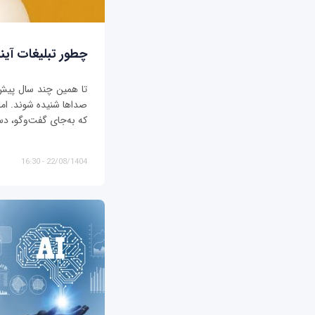
چطور تبلیغات آیند
تا همین چند سال پیش، ت
صداها شنیده شوند. اما د
که به‌جای گفت‌وگو، دس
22/08/1404 - 16:30