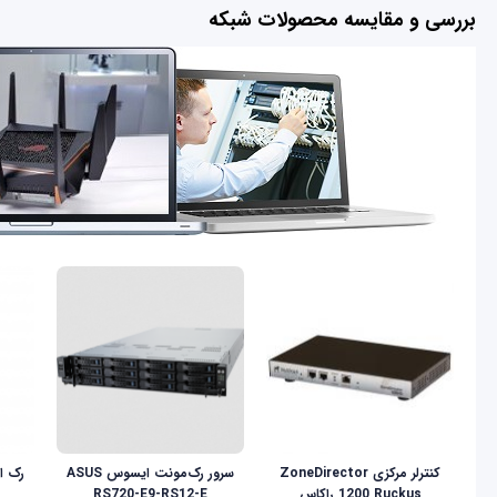
بررسی و مقایسه محصولات شبکه
کنترلر مرکزی ZoneDirector
سرور رک‌مونت ایسوس ASUS
1200 Ruckus راکاس
RS720-E9-RS12-E