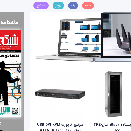
همه
رک
روتر
سوئیچ
رک ایستاده iRack مدلTRE-
سوئیچ ۸ پورت USB DVI KVM
8027
ای‌تن مدل ATEN CS1768