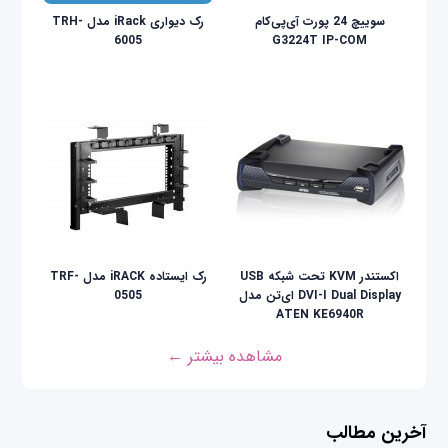
سوییچ 24 پورت آی‌پی‌کام
رک دیواری iRack مدل TRH-
6005
G3224T IP-COM
اکستندر KVM تحت شبکه USB
رک ایستاده iRACK مدل TRF-
DVI-I Dual Display ای‌تن مدل
0505
ATEN KE6940R
مشاهده بیشتر ←
آخرین مطالب