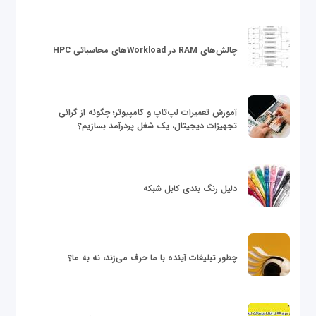
چالش‌های RAM در Workloadهای محاسباتی HPC
آموزش تعمیرات لپ‌تاپ و کامپیوتر؛ چگونه از گرانی
تجهیزات دیجیتال، یک شغل پردرآمد بسازیم؟
دلیل رنگ بندی کابل شبکه
چطور تبلیغات آینده با ما حرف می‌زند، نه به ما؟