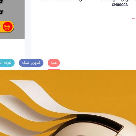
CN8000A
 ←
همه
فناوری شبکه
تعرفه ای