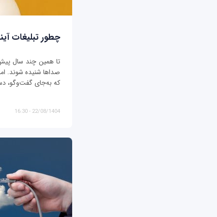
چطور تبلیغات آیند
تا همین چند سال پیش، ت
صداها شنیده شوند. اما د
که به‌جای گفت‌وگو، دس
22/08/1404 - 16:30