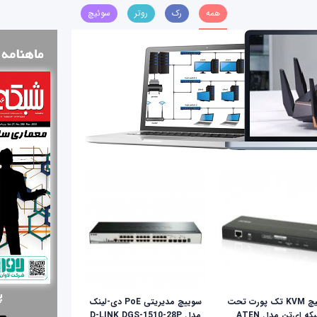
همه
رک
روتر
سوئیچ
سوئیچ KVM تک پورت تحت
سوییچ مدیریتی PoE دی-لینک
شبکه ای‌تن مدل ATEN
مدل D-LINK DGS-1510-28P