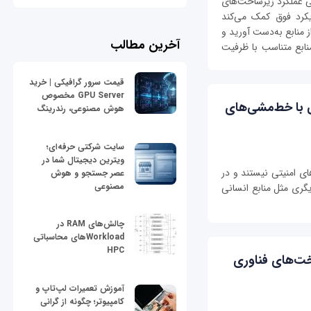
بی عملکرد زیرساخت‌های
کرد فوق کمک می‌کند
ز منابع به‌دست آورید و
آخرین مطالب
منابع متناسب با ظرفیت
قیمت سرور گرافیکی | خرید
GPU Server مخصوص
 با خط‌مشی‌های
هوش مصنوعی، رندرینگ
سایت شرکتی حرفه‌ای؛
ویترین دیجیتال شما در
ای امنیتی نیستند و در
عصر جستجو و هوش
مصنوعی
یگری مثل منابع انسانی
چالش‌های RAM در
Workloadهای محاسباتی
HPC
خت‌های فناوری
آموزش تعمیرات لپ‌تاپ و
کامپیوتر؛ چگونه از گرانی