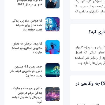
10 روند برتر تجارت و
، آموزش کارمندان یک
فناوری در سال 2022
 نیست و از مدیریت تا
ان دقیق‌تر، مادامی که
آیا طوفان متاورس زندگی
همه ما را برای همیشه
تغییر خواهد داد
ذاری کرد؟
آیا ورود ایرانیان به دنیای
ربران و به ویژه کاربران
متاورس امکان‌پذیر است؟
ه‌های ایرانی که اصول
چگونه؟
از رمزارز تتر استفاده
مزارزها را دارد و...
خرید زمین 4.3 میلیون
دلاری در متاورس (چند متر
زمین مجازی)
مهندسان قابلیت اطمینان سایت (SREs) چه وظایفی در
متاورس چیست و چگونه
زندگی مردم در جهان
دیجیتال را متحول خواهد
کرد؟