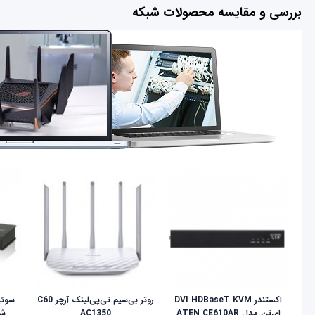
بررسی و مقایسه محصولات شبکه
اکستندر DVI HDBaseT KVM
روتر بی‌سیم تی‌پی‌لینک آرچر C60
ای‌تن مدل ATEN CE610AR
AC1350