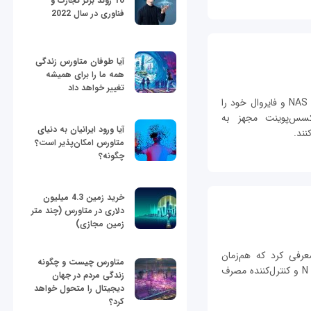
10 روند برتر تجارت و
فناوری در سال 2022
آیا طوفان متاورس زندگی
همه ما را برای همیشه
تغییر خواهد داد
شركت نت‌گیر نمونه‌های جدیدی از اكسس‌پوینت، NAS و فایروال خود را
كسس‌پوینت مجهز به
آیا ورود ایرانیان به دنیای
نند.
متاورس امکان‌پذیر است؟
چگونه؟
خرید زمین 4.3 میلیون
دلاری در متاورس (چند متر
زمین مجازی)
ترندنت یک محصول به‌نام THA-101 معرفی کرد که هم‌زمان
متاورس چیست و چگونه
تقویت‌کننده شبکه‌های بی‌سیم وای‌فای با استاندارد N و کنترل‌کننده مصرف
زندگی مردم در جهان
دیجیتال را متحول خواهد
کرد؟