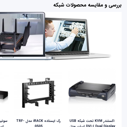
بررسی و مقایسه محصولات شبکه
اکستندر KVM تحت شبکه USB
رک ایستاده iRACK مدل TRF-
DVI-I Dual Display ای‌تن مدل
0505