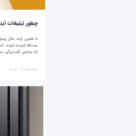
چطور تبلیغات آیند
تا همین چند سال پیش، ت
صداها شنیده شوند. اما د
که به‌جای گفت‌وگو، دس
22/08/1404 - 16:30