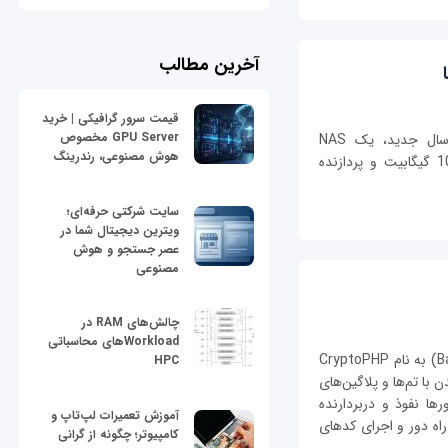
آخرین مطالب
قیمت سرور گرافیکی | خرید
GPU Server مخصوص
شرکت سینولوژی در ادامه رونمایی محصولات سال جدید، یک NAS
هوش مصنوعی، رندرینگ
هشت‌کشویی را با درگاه شبکه اترنت پرسرعت 10 گیگابیت و پردازنده
سایت شرکتی حرفه‌ای؛
ویترین دیجیتال شما در
عصر جستجو و هوش
مصنوعی
چالش‌های RAM در
Workloadهای محاسباتی
بیش از 23 هزار سرور آلوده به در‌پشتی (Backdoor) به نام CryptoPHP
HPC
با تم‌ها و پلاگین‌های
ا نفوذ و دربردارنده
آموزش تعمیرات لپ‌تاپ و
اه دور و اجرای کدهای
کامپیوتر؛ چگونه از گرانی