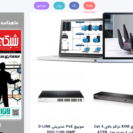
همه
رک
روتر
سوئیچ
سوئیچ KVM تراکم بالای Cat 4
سوییچ PoE مدیریتی D-LINK
ای‌تن ۸ پورت مدل ATEN
DGS-1100-26MP