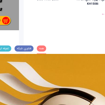
KH1508i
 ←
همه
فناوری شبکه
تعرفه ای