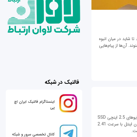
تا شاید در میان انبوه
ند. آن‌ها از پیام‌هایی
فالنیک در شبکه
اینستاگرام فالنیک ایران اچ
پی
شرکت کیونپ ذخیره‌ساز NAS چهارکشویی ویژه درایوهای 2.5 اینچی SSD
را معرفی کرد. TS-451S Turbo به پردازنده سلرون اینتل با سرعت 2.41
کانال تخصصی سرور و شبکه