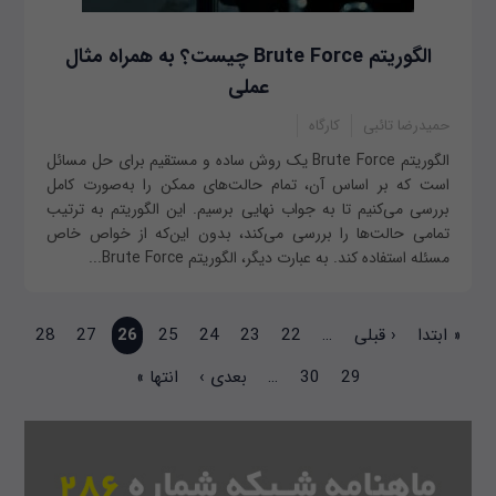
الگوریتم Brute Force چیست؟ به همراه مثال
عملی
حمیدرضا تائبی
کارگاه
الگوریتم Brute Force یک روش ساده و مستقیم برای حل مسائل
است که بر اساس آن، تمام حالت‌های ممکن را به‌صورت کامل
بررسی می‌کنیم تا به جواب نهایی برسیم. این الگوریتم به ترتیب
تمامی حالت‌ها را بررسی می‌کند، بدون این‌که از خواص خاص
مسئله استفاده کند. به عبارت دیگر، الگوریتم Brute Force...
صفحه‌ها
« ابتدا
‹ قبلی
…
22
23
24
25
26
27
28
29
30
…
بعدی ›
انتها »