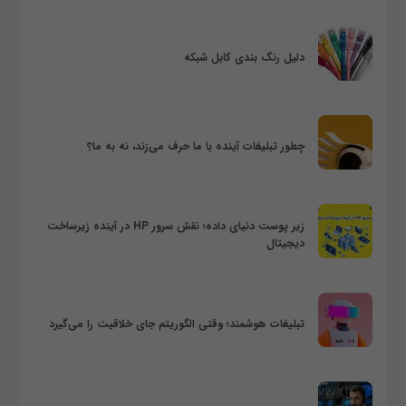
دلیل رنگ بندی کابل شبکه
چطور تبلیغات آینده با ما حرف می‌زند، نه به ما؟
زیر پوست دنیای داده؛ نقش سرور HP در آینده زیرساخت
دیجیتال
تبلیغات هوشمند؛ وقتی الگوریتم جای خلاقیت را می‌گیرد