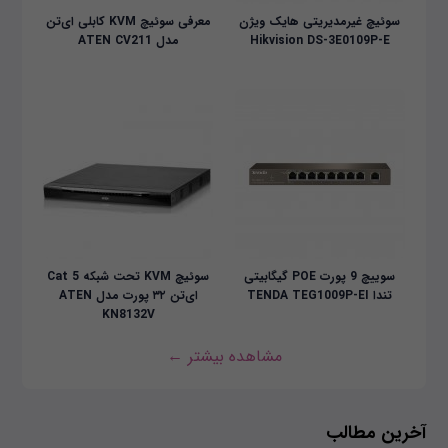
سوئیچ غیرمدیریتی هایک ویژن
معرفی سوئیچ KVM کابلی ای‌تن
Hikvision DS-3E0109P-E
مدل ATEN CV211
سوییچ 9 پورت POE گیگابیتی
سوئیچ KVM تحت شبکه Cat 5
تندا TENDA TEG1009P-EI
ای‌تن ۳۲ پورت مدل ATEN
KN8132V
مشاهده بیشتر ←
آخرین مطالب