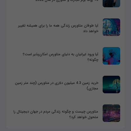
آیا طوفان متاورس زندگی همه ما را برای همیشه تغییر
خواهد داد
آیا ورود ایرانیان به دنیای متاورس امکان‌پذیر است؟
چگونه؟
خرید زمین 4.3 میلیون دلاری در متاورس (چند متر زمین
مجازی)
متاورس چیست و چگونه زندگی مردم در جهان دیجیتال را
متحول خواهد کرد؟