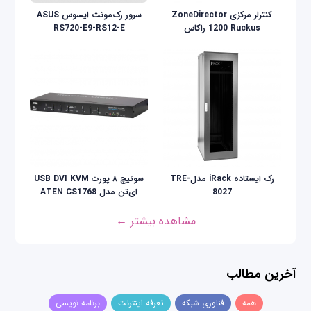
کنترلر مرکزی ZoneDirector
سرور رک‌مونت ایسوس ASUS
1200 Ruckus راکاس
RS720-E9-RS12-E
رک ایستاده iRack مدلTRE-
سوئیچ ۸ پورت USB DVI KVM
8027
ای‌تن مدل ATEN CS1768
مشاهده بیشتر ←
آخرین مطالب
همه
فناوری شبکه
تعرفه اینترنت
برنامه نویسی