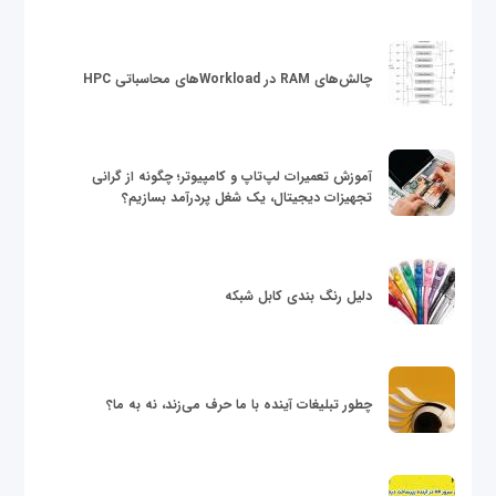
چالش‌های RAM در Workloadهای محاسباتی HPC
آموزش تعمیرات لپ‌تاپ و کامپیوتر؛ چگونه از گرانی
تجهیزات دیجیتال، یک شغل پردرآمد بسازیم؟
دلیل رنگ بندی کابل شبکه
چطور تبلیغات آینده با ما حرف می‌زند، نه به ما؟