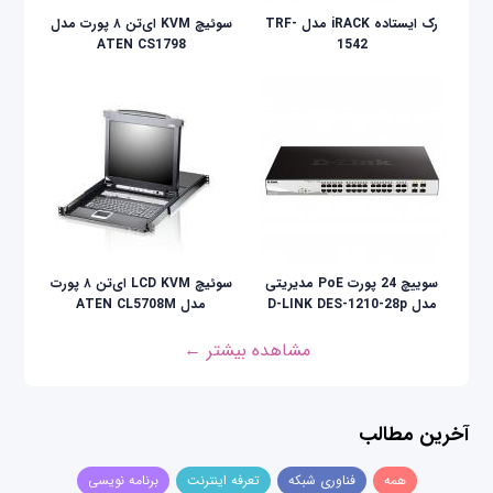
رک ایستاده iRACK مدل TRF-
سوئیچ KVM ای‌تن ۸ پورت مدل
ATEN CS1798
1542
سوییچ 24 پورت PoE مدیریتی
سوئيچ LCD KVM ای‌تن ۸ پورت
مدل D-LINK DES-1210-28p
مدل ATEN CL5708M
مشاهده بیشتر ←
آخرین مطالب
همه
فناوری شبکه
تعرفه اینترنت
برنامه نویسی