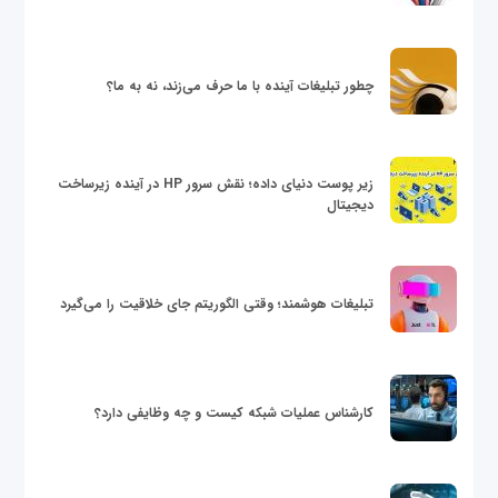
چطور تبلیغات آینده با ما حرف می‌زند، نه به ما؟
زیر پوست دنیای داده؛ نقش سرور HP در آینده زیرساخت
دیجیتال
تبلیغات هوشمند؛ وقتی الگوریتم جای خلاقیت را می‌گیرد
کارشناس عملیات شبکه کیست و چه وظایفی دارد؟