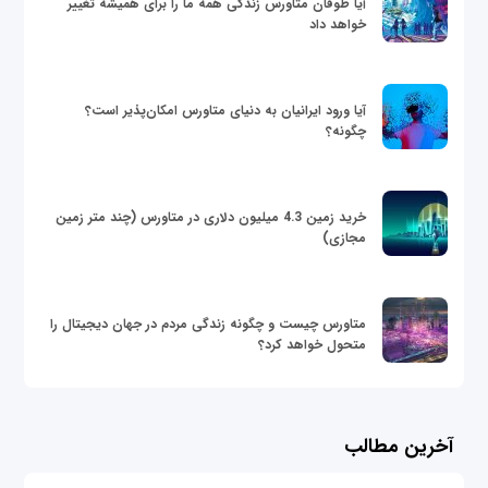
آیا طوفان متاورس زندگی همه ما را برای همیشه تغییر
خواهد داد
آیا ورود ایرانیان به دنیای متاورس امکان‌پذیر است؟
چگونه؟
خرید زمین 4.3 میلیون دلاری در متاورس (چند متر زمین
مجازی)
متاورس چیست و چگونه زندگی مردم در جهان دیجیتال را
متحول خواهد کرد؟
آخرین مطالب