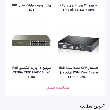
سوییچ 28 پورت تی پی لینک
روتر بی‌سیم دی‌لینک مدل DIR-
825
TP-Link TL-SG1428PE
اکستندر KVM تحت شبکه USB
سوییچ 16 پورت گیگابیتی PoE
DVI-I Dual Display ای‌تن مدل
تندا TENDA TEG1116P-16-
150W
ATEN KE6940T
مشاهده بیشتر ←
آخرین مطالب