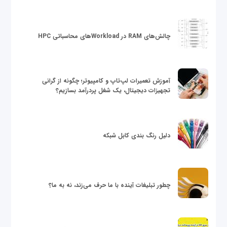
چالش‌های RAM در Workloadهای محاسباتی HPC
آموزش تعمیرات لپ‌تاپ و کامپیوتر؛ چگونه از گرانی
تجهیزات دیجیتال، یک شغل پردرآمد بسازیم؟
دلیل رنگ بندی کابل شبکه
چطور تبلیغات آینده با ما حرف می‌زند، نه به ما؟