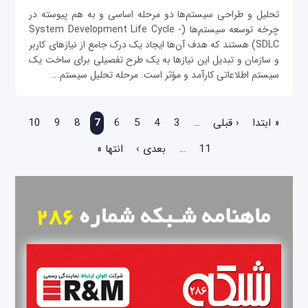
تحلیل و طراحی سیستم‌ها دو مرحله اساسی و به هم پیوسته در
چرخه توسعه سیستم‌ها (System Development Life Cycle -
SDLC) هستند که هدف آن‌ها ایجاد یک درک جامع از نیازهای کاربر
و سازمان و تبدیل این نیازها به یک طرح تفصیلی برای ساخت یک
سیستم اطلاعاتی کارآمد و مؤثر است. مرحله تحلیل سیستم‌...
صفحه‌ها
« ابتدا
‹ قبلی
…
3
4
5
6
7
8
9
10
11
…
بعدی ›
انتها »