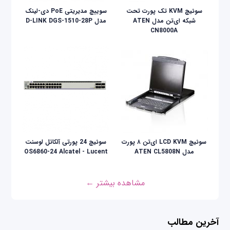
سوئیچ KVM تک پورت تحت
سوییچ مدیریتی PoE دی-لینک
شبکه ای‌تن مدل ATEN
مدل D-LINK DGS-1510-28P
CN8000A
سوئيچ LCD KVM ای‌تن ۸ پورت
سوئیچ 24 پورتی آلکاتل لوسنت
مدل ATEN CL5808N
OS6860-24 Alcatel - Lucent
مشاهده بیشتر ←
آخرین مطالب