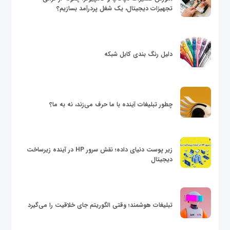
تجهیزات دیجیتال، یک شغل پردرآمد بسازیم؟
دلیل رنگ بندی کابل شبکه
چطور تبلیغات آینده با ما حرف می‌زند، نه به ما؟
زیر پوست دنیای داده؛ نقش سرور HP در آینده زیرساخت
دیجیتال
تبلیغات هوشمند؛ وقتی الگوریتم جای خلاقیت را می‌گیرد