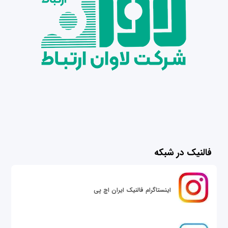
فالنیک در شبکه
اینستاگرام فالنیک ایران اچ پی