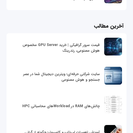
آخرین مطالب
قیمت سرور گرافیکی | خرید GPU Server مخصوص
هوش مصنوعی، رندرینگ
سایت شرکتی حرفه‌ای؛ ویترین دیجیتال شما در عصر
جستجو و هوش مصنوعی
چالش‌های RAM در Workloadهای محاسباتی HPC
آموزش تعمیرات لپ‌تاپ و کامپیوتر؛ چگونه از گرانی