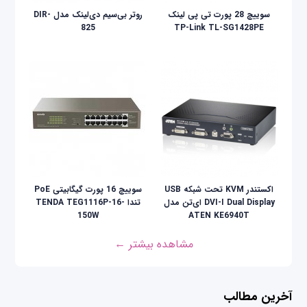
سوییچ 28 پورت تی پی لینک
روتر بی‌سیم دی‌لینک مدل DIR-
825
TP-Link TL-SG1428PE
اکستندر KVM تحت شبکه USB
سوییچ 16 پورت گیگابیتی PoE
DVI-I Dual Display ای‌تن مدل
تندا TENDA TEG1116P-16-
150W
ATEN KE6940T
مشاهده بیشتر ←
آخرین مطالب