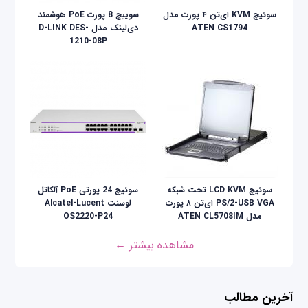
سوئیچ KVM ای‌تن ۴ پورت مدل
سوییچ 8 پورت PoE هوشمند
ATEN CS1794
دی‌لینک مدل D-LINK DES-
1210-08P
سوئيچ LCD KVM تحت شبکه
سوئیچ 24 پورتی PoE آلکاتل
PS/2-USB VGA ای‌تن ۸ پورت
لوسنت Alcatel-Lucent
مدل ATEN CL5708IM
OS2220-P24
مشاهده بیشتر ←
آخرین مطالب