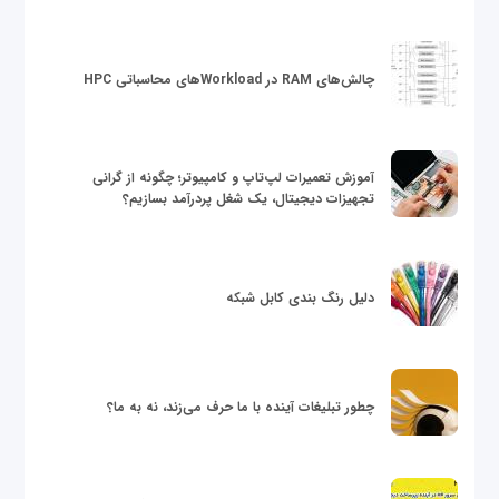
چالش‌های RAM در Workloadهای محاسباتی HPC
آموزش تعمیرات لپ‌تاپ و کامپیوتر؛ چگونه از گرانی
تجهیزات دیجیتال، یک شغل پردرآمد بسازیم؟
دلیل رنگ بندی کابل شبکه
چطور تبلیغات آینده با ما حرف می‌زند، نه به ما؟