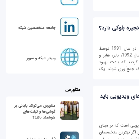
جامعه متخصصین شبکه
اولین کار روی زنجیره بلوکی رمزنگاری شده امن در سال 1991 توسط
استوارت هابر و اسکات استورنتا تشریح شد. در سال 1992، بایر، هابر و
وبینار شبکه و سرور
کردند که باعث بهبود
وک جمع‌آوری شوند. یک
متاورس
ت جذابی که در سناریونویسی بازی‎‌های ویدیویی باید
متاورس می‌تواند پایانی بر
گوشی‌ها و تبلت‌های
هوشمند باشد؟
یویی است که بر مبنای
ین اگر بهترین متخصصان