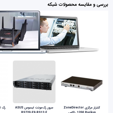
بررسی و مقایسه محصولات شبکه
کنترلر مرکزی ZoneDirector
سرور رک‌مونت ایسوس ASUS
1200 Ruckus راکاس
RS720-E9-RS12-E