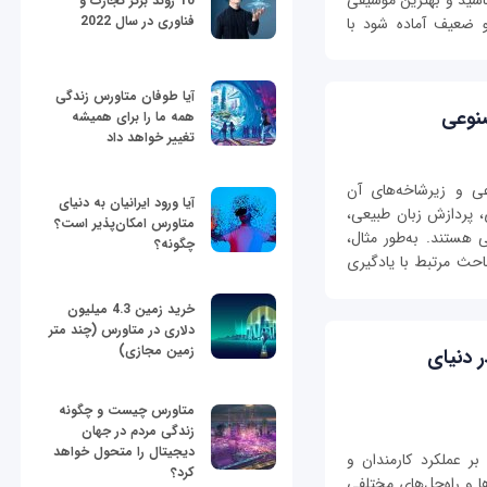
اشید و بهترین موسیقی
10 روند برتر تجارت و
فناوری در سال 2022
یو ضعیف آماده شود با
آیا طوفان متاورس زندگی
صنوعی
همه ما را برای همیشه
تغییر خواهد داد
ی و زیرشاخه‌های آن
آیا ورود ایرانیان به دنیای
، پردازش زبان طبیعی،
متاورس امکان‌پذیر است؟
 هستند. به‌طور مثال،
چگونه؟
حث مرتبط با یادگیری
خرید زمین 4.3 میلیون
دلاری در متاورس (چند متر
زمین مجازی)
 در دنیای
متاورس چیست و چگونه
زندگی مردم در جهان
دیجیتال را متحول خواهد
بر عملکرد کارمندان و
کرد؟
ها و راه‌حل‌های مختلفی