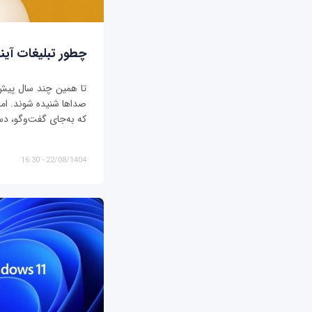
چطور تبلیغات آیند
تا همین چند سال پیش، ت
صداها شنیده شوند. اما د
که به‌جای گفت‌وگو، دس
22/08/1404 - 16:30