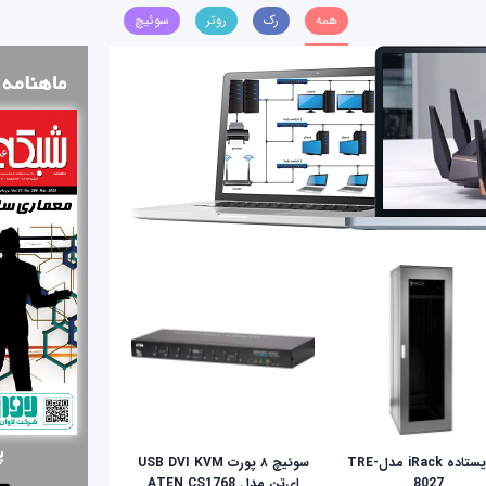
همه
رک
روتر
سوئیچ
رک ایستاده iRack مدلTRE-
سوئیچ ۸ پورت USB DVI KVM
8027
ای‌تن مدل ATEN CS1768