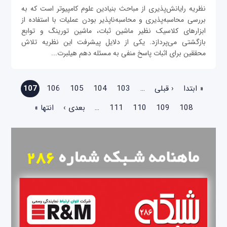
نظریه رایانش‌پذیری از مباحث بنیادین علوم کامپیوتر است که به
بررسی محاسبه‌پذیری و محاسبه‌ناپذیر بودن عملیات با استفاده از
ابزارهای کلاسیک نظیر ماشین ثبات، ماشین تورینگ و توابع
بازگشتی می‌پردازد. یکی از دلایل پیشرفت این نظریه تلاش
محققین برای اثبات پاسخ منفی به مسئله دهم هیلبرت...
صفحه‌ها
« ابتدا
‹ قبلی
…
103
104
105
106
107
108
109
110
111
…
بعدی ›
انتها »