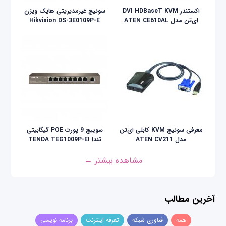
اکستندر DVI HDBaseT KVM
سوئیچ غیرمدیریتی هایک ویژن
ای‌تن مدل ATEN CE610AL
Hikvision DS-3E0109P-E
معرفی سوئیچ KVM کابلی ای‌تن
سوییچ 9 پورت POE گیگابیتی
مدل ATEN CV211
تندا TENDA TEG1009P-EI
مشاهده بیشتر ←
آخرین مطالب
همه
فناوری شبکه
تعرفه اینترنت
برنامه نویسی