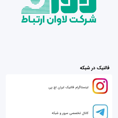
فالنیک در شبکه
اینستاگرام فالنیک ایران اچ پی
کانال تخصصی سرور و شبکه