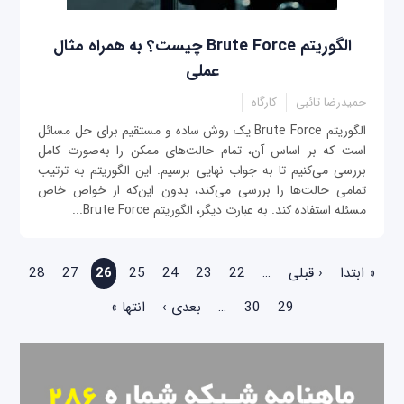
الگوریتم Brute Force چیست؟ به همراه مثال
عملی
حمیدرضا تائبی
کارگاه
الگوریتم Brute Force یک روش ساده و مستقیم برای حل مسائل
است که بر اساس آن، تمام حالت‌های ممکن را به‌صورت کامل
بررسی می‌کنیم تا به جواب نهایی برسیم. این الگوریتم به ترتیب
تمامی حالت‌ها را بررسی می‌کند، بدون این‌که از خواص خاص
مسئله استفاده کند. به عبارت دیگر، الگوریتم Brute Force...
صفحه‌ها
« ابتدا
‹ قبلی
…
22
23
24
25
26
27
28
29
30
…
بعدی ›
انتها »