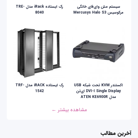
سیستم مش وای‌فای خانگی
رک ایستاده iRack مدل TRE-
مرکوسیس Mercusys Halo S3
8040
اکستندر KVM تحت شبکه USB
رک ایستاده iRACK مدل TRF-
DVI-I Single Display ای‌تن
1542
مدل ATEN KE6900R
مشاهده بیشتر ←
آخرین مطالب