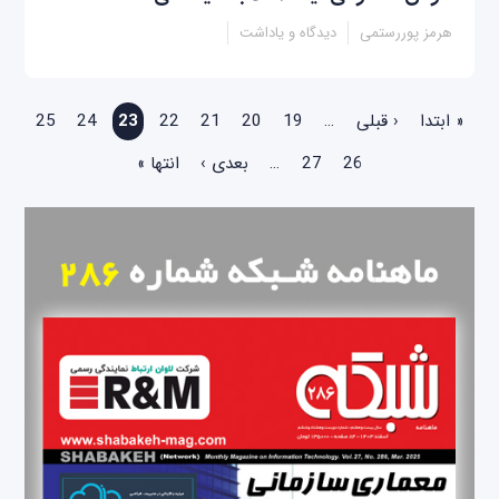
هرمز پوررستمی
دیدگاه و یاداشت
صفحه‌ها
« ابتدا
‹ قبلی
…
19
20
21
22
23
24
25
26
27
…
بعدی ›
انتها »