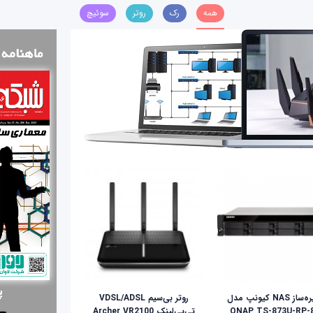
همه
رک
روتر
سوئیچ
ذخیره‌ساز NAS کیونپ مدل
روتر بی‌سیم VDSL/ADSL
QNAP TS-873U-RP-
تی‌پی‌لینک Archer VR2100