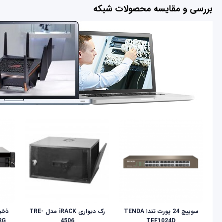
بررسی و مقایسه محصولات شبکه
سوییچ 24 پورت تندا TENDA
رک دیواری iRACK مدل TRE-
8G
4506
TEF1024D