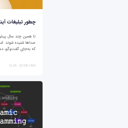
چطور تبلیغات آیند
تا همین چند سال پیش، ت
صداها شنیده شوند. اما د
که به‌جای گفت‌وگو، دس
22/08/1404 - 16:30