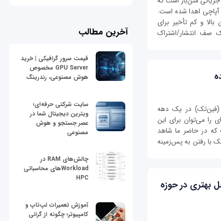
سکوی پردازش جریانی متن‌باز است که
 آپاچی اهدا شده‌ است.
بالا و کم تأخیر برای
آخرین مطالب
یک صف انتشار/اشتراک
قیمت سرور گرافیکی | خرید
GPU Server مخصوص
ه
هوش مصنوعی، رندرینگ
سایت شرکتی حرفه‌ای؛
 (فین‌تک) در یک دهه
ویترین دیجیتال شما در
ی را می‌توان برای این
عصر جستجو و هوش
که در حاضر ما شاهد
مصنوعی
 با رفتن به پس‌‌زمینه
چالش‌های RAM در
Workloadهای محاسباتی
HPC
ل بهتری در حوزه
آموزش تعمیرات لپ‌تاپ و
کامپیوتر؛ چگونه از گرانی