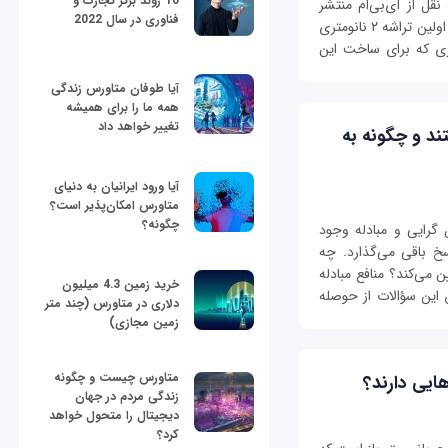
10 روند برتر تجارت و
قل از آی‌بی‌ام منتشر
فناوری در سال 2022
شده نشان می‌دهد این شرکت بزرگ توانسته است اولین تراشه ۲ نانومتری
وری که برای ساخت این
آیا طوفان متاورس زندگی
همه ما را برای همیشه
تغییر خواهد داد
ند و چگونه به
آیا ورود ایرانیان به دنیای
متاورس امکان‌پذیر است؟
چگونه؟
رایی و مبادله وجود
سخ باقی می‌گذارد. چه
 می‌کند؟ منافع مبادله
خرید زمین 4.3 میلیون
این سؤالات از حوصله
دلاری در متاورس (چند متر
زمین مجازی)
متاورس چیست و چگونه
هایی دارند؟
زندگی مردم در جهان
دیجیتال را متحول خواهد
کرد؟