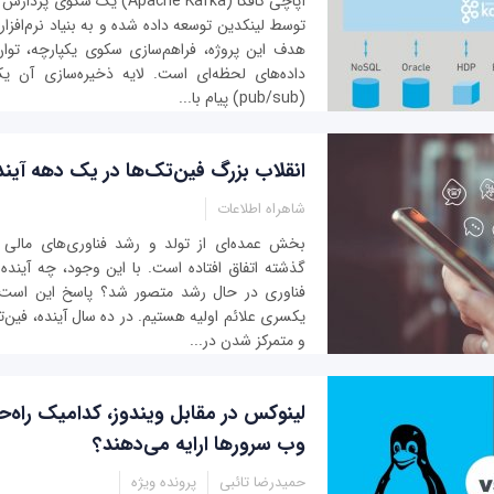
آپاچی کافکا (Apache Kafka) یک 
توسط لینکدین توسعه داده شده و به بنیاد نرم‌افزار
هدف این پروژه، فراهم‌سازی سکوی یکپارچه، توان 
داده‌های لحظه‌ای است. لایه ذخیره‌سازی آن 
(pub/sub) پیام با...
انقلاب بزرگ فین‌تک‌ها در یک دهه آیند
شاهراه اطلاعات
بخش عمده‌ای از تولد و رشد فناوری‌های مالی
گذشته اتفاق افتاده است. با این وجود، چه آینده‌ا
فناوری در حال رشد متصور شد؟ پاسخ این است 
یکسری علائم اولیه هستیم. در ده سال آینده، فین‌تک
و متمرکز شدن در...
لینوکس در مقابل ویندوز، کدامیک راه‌ح
وب سرورها ارایه می‌دهند؟
حمیدرضا تائبی
پرونده ویژه