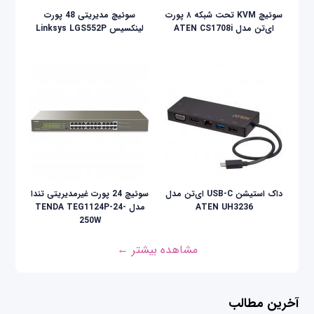
سوئیچ KVM تحت شبکه ۸ پورت
سوئیچ مدیریتی 48 پورت
ای‌تن مدل ATEN CS1708i
لینکسیس Linksys LGS552P
داک استیشن USB-C ای‌تن مدل
سوئیچ 24 پورت غیرمدیریتی تندا
ATEN UH3236
مدل TENDA TEG1124P-24-
250W
مشاهده بیشتر ←
آخرین مطالب