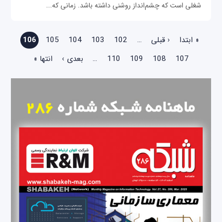
شغلی است که چشم‌انداز روشنی داشته باشد. زمانی که...
صفحه‌ها
« ابتدا
‹ قبلی
…
102
103
104
105
106
107
108
109
110
…
بعدی ›
انتها »