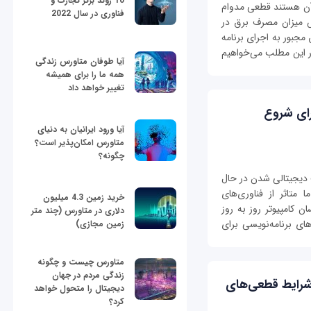
10 روند برتر تجارت و
 آن هستند قطعی مدوام
فناوری در سال 2022
ش میزان مصرف برق در
جبور به اجرای برنامه
 این مطلب می‌خواهیم
آیا طوفان متاورس زندگی
همه ما را برای همیشه
تغییر خواهد داد
رای شروع
آیا ورود ایرانیان به دنیای
متاورس امکان‌پذیر است؟
چگونه؟
 دیجیتالی شدن در حال
متاثر از فناوری‌های
خرید زمین 4.3 میلیون
ن کامپیوتر روز به روز
دلاری در متاورس (چند متر
های برنامه‌نویسی برای
زمین مجازی)
متاورس چیست و چگونه
زندگی مردم در جهان
 شرایط قطعی‌های
دیجیتال را متحول خواهد
کرد؟