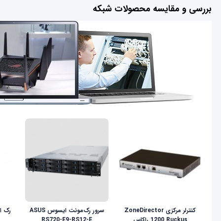
بررسی و مقایسه محصولات شبکه
کنترلر مرکزی ZoneDirector
سرور رک‌مونت ایسوس ASUS
1200 Ruckus راکاس
RS720-E9-RS12-E