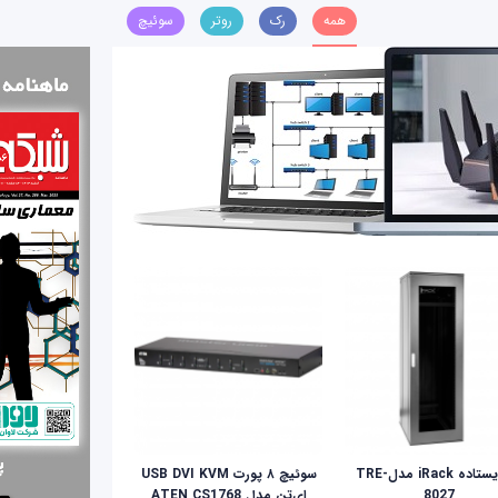
همه
رک
روتر
سوئیچ
رک ایستاده iRack مدلTRE-
سوئیچ ۸ پورت USB DVI KVM
8027
ای‌تن مدل ATEN CS1768