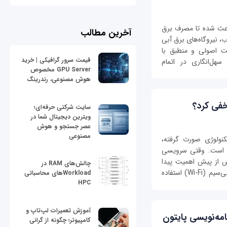
باعث شده تا مصرف برق
آخرین مطالب
، نیروگاه‌های برق آبی
یت اصولی و منطبق با
قیمت سرور گرافیکی | خرید
سهل‌انگاری در اتمام
GPU Server مخصوص
هوش مصنوعی، رندرینگ
سایت شرکتی حرفه‌ای؛
ویترین دیجیتال شما در
عصر جستجو و هوش
مصنوعی
کنولوژی صورت گرفته،
ری است. وقتی سرویسی
یش از پیش اهمیت پیدا
چالش‌های RAM در
می‌کند. در حال حاضر بسیاری از افراد از اینترنت بی‌سیم (Wi-Fi) استفاده
Workloadهای محاسباتی
HPC
آموزش تعمیرات لپ‌تاپ و
امه‌نویسی پایتون
کامپیوتر؛ چگونه از گرانی