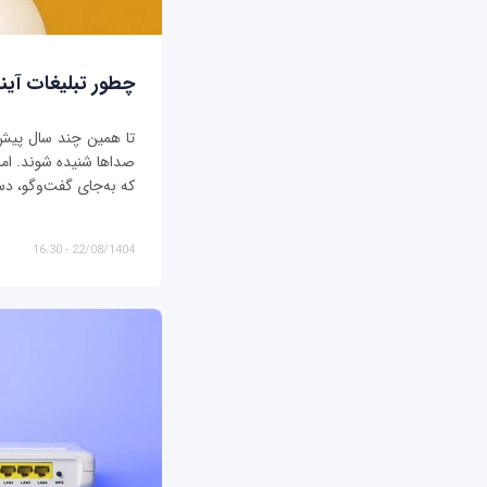
چطور تبلیغات آیند
تا همین چند سال پیش، ت
صداها شنیده شوند. اما د
که به‌جای گفت‌وگو، دس
22/08/1404 - 16:30