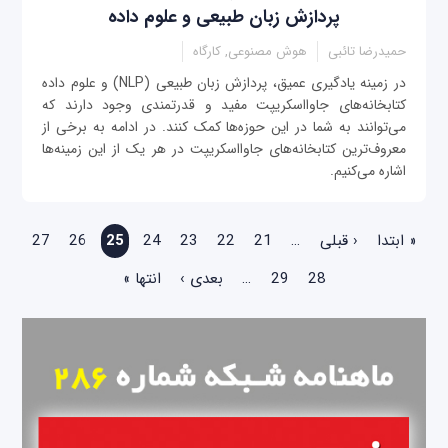
پردازش زبان طبیعی و علوم داده
حمیدرضا تائبی
هوش مصنوعی, کارگاه
در زمینه یادگیری عمیق، پردازش زبان طبیعی (NLP) و علوم داده
کتابخانه‌های جاوااسکریپت مفید و قدرتمندی وجود دارند که
می‌توانند به شما در این حوزه‌ها کمک کنند. در ادامه به برخی از
معروف‌ترین کتابخانه‌های جاوااسکریپت در هر یک از این زمینه‌ها
اشاره می‌کنیم.
صفحه‌ها
« ابتدا
‹ قبلی
…
21
22
23
24
25
26
27
28
29
…
بعدی ›
انتها »