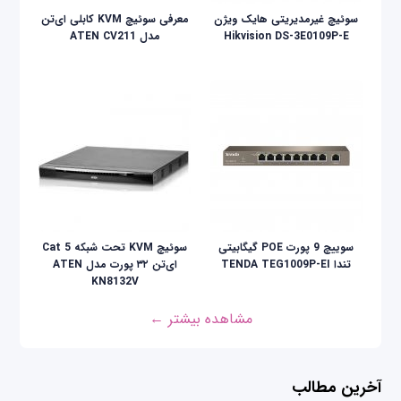
سوئیچ غیرمدیریتی هایک ویژن
معرفی سوئیچ KVM کابلی ای‌تن
Hikvision DS-3E0109P-E
مدل ATEN CV211
سوییچ 9 پورت POE گیگابیتی
سوئیچ KVM تحت شبکه Cat 5
تندا TENDA TEG1009P-EI
ای‌تن ۳۲ پورت مدل ATEN
KN8132V
مشاهده بیشتر ←
آخرین مطالب