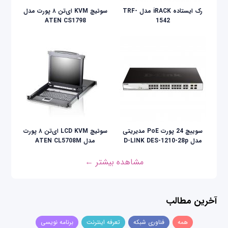
رک ایستاده iRACK مدل TRF-
سوئیچ KVM ای‌تن ۸ پورت مدل
ATEN CS1798
1542
سوییچ 24 پورت PoE مدیریتی
سوئيچ LCD KVM ای‌تن ۸ پورت
مدل D-LINK DES-1210-28p
مدل ATEN CL5708M
مشاهده بیشتر ←
آخرین مطالب
همه
فناوری شبکه
تعرفه اینترنت
برنامه نویسی