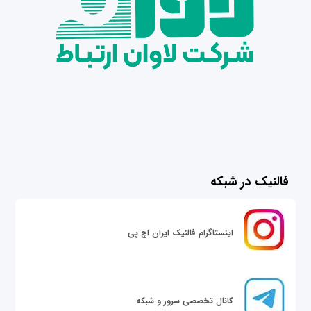
فالنیک در شبکه
اینستاگرام فالنیک ایران اچ پی
کانال تخصصی سرور و شبکه