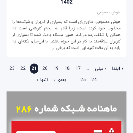
1402
هوش مصنوعی
هوش مصنوعی، فناوری‌ای است که بسیاری از کاربران و شرکت‌ها را
مجذوب خود کرده است، زیرا قادر به انجام کارهایی است که
همگان را شگفت‌زده می‌کند. همین مسئله باعث شده تا بسیاری از
کاربران علاقه‌مند به کار در این حوزه باشند. با این‌حال، نکته‌ای که
باید به آن دقت کنید این است که برخی از...
صفحه‌ها
« ابتدا
‹ قبلی
…
17
18
19
20
21
22
23
24
25
…
بعدی ›
انتها »