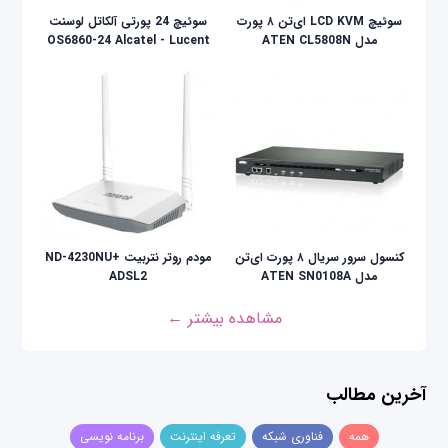
سوئيچ LCD KVM ای‌تن ۸ پورت
سوئیچ 24 پورتی آلکاتل لوسنت
مدل ATEN CL5808N
OS6860-24 Alcatel - Lucent
کنسول سرور سریال ۸ پورت ای‌تن
مودم روتر نتربیت +ND-4230NU
مدل ATEN SN0108A
ADSL2
مشاهده بیشتر ←
آخرین مطالب
همه
فناوری شبکه
تعرفه اینترنت
برنامه نویسی