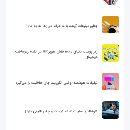
چطور تبلیغات آینده با ما حرف می‌زند، نه به ما؟
زیر پوست دنیای داده؛ نقش سرور HP در آینده زیرساخت
دیجیتال
تبلیغات هوشمند؛ وقتی الگوریتم جای خلاقیت را می‌گیرد
کارشناس عملیات شبکه کیست و چه وظایفی دارد؟