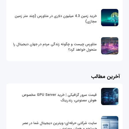
خرید زمین 4.3 میلیون دلاری در متاورس (چند متر زمین
مجازی)
متاورس چیست و چگونه زندگی مردم در جهان دیجیتال را
متحول خواهد کرد؟
آخرین مطالب
قیمت سرور گرافیکی | خرید GPU Server مخصوص
هوش مصنوعی، رندرینگ
سایت شرکتی حرفه‌ای؛ ویترین دیجیتال شما در عصر
جستجو و هوش مصنوعی