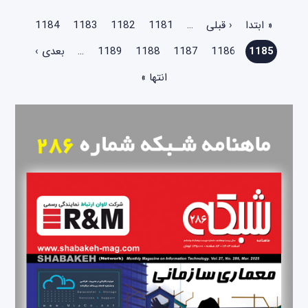
صفحه‌ها
« ابتدا
‹ قبلی
…
1181
1182
1183
1184
1185
1186
1187
1188
1189
…
بعدی ›
انتها »