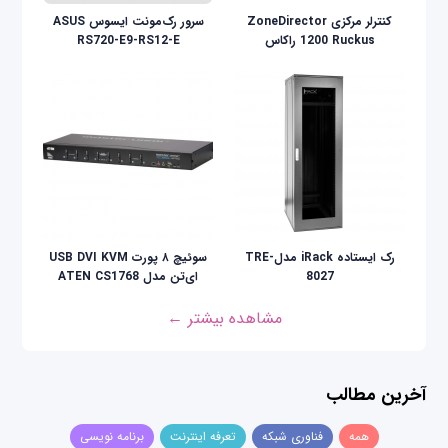
کنترلر مرکزی ZoneDirector
سرور رک‌مونت ایسوس ASUS
1200 Ruckus راکاس
RS720-E9-RS12-E
رک ایستاده iRack مدلTRE-
سوئیچ ۸ پورت USB DVI KVM
8027
ای‌تن مدل ATEN CS1768
مشاهده بیشتر ←
آخرین مطالب
همه
فناوری شبکه
تعرفه اینترنت
برنامه نویسی