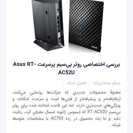
بررسی اختصاصی روتر بی‌سيم پرسرعت Asus RT-
AC52U
میثاق محمدی‌زاده
فناوری شبکه
معمولاً محصولات جديدي كه شركت‌ها رونمايي مي‌كنند،
ارتقايافته‌تر و پيشرفته‌تر از قبلي‌ها است و سرعت، امكانات و
ويژگي‌هاي جديدتري دارند. اما، اين قاعده شناخته شده براي روتر
بي‌سيم RT-AC52U كه ايسوس ژانويه امسال معرفي كرد، رعايت
نشد و ما يك محصول در رده AC750 با مشخصات متوسط
شبكه‌...