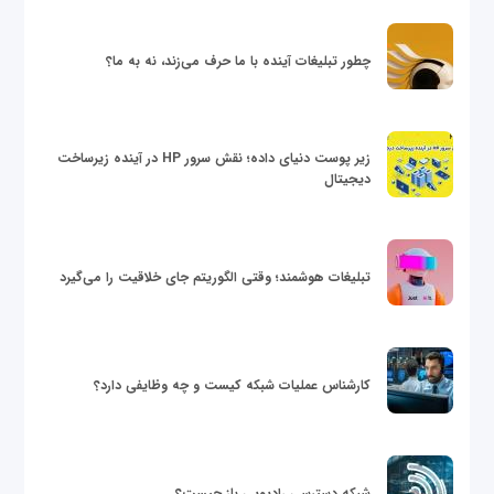
چطور تبلیغات آینده با ما حرف می‌زند، نه به ما؟
زیر پوست دنیای داده؛ نقش سرور HP در آینده زیرساخت
دیجیتال
تبلیغات هوشمند؛ وقتی الگوریتم جای خلاقیت را می‌گیرد
کارشناس عملیات شبکه کیست و چه وظایفی دارد؟
شبکه دسترسی رادیویی باز چیست؟