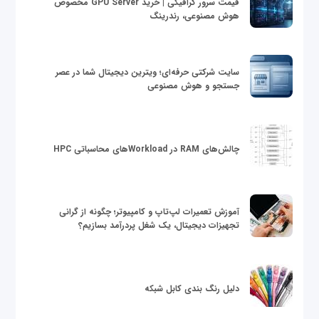
قیمت سرور گرافیکی | خرید GPU Server مخصوص
هوش مصنوعی، رندرینگ
سایت شرکتی حرفه‌ای؛ ویترین دیجیتال شما در عصر
جستجو و هوش مصنوعی
چالش‌های RAM در Workloadهای محاسباتی HPC
آموزش تعمیرات لپ‌تاپ و کامپیوتر؛ چگونه از گرانی
تجهیزات دیجیتال، یک شغل پردرآمد بسازیم؟
دلیل رنگ بندی کابل شبکه