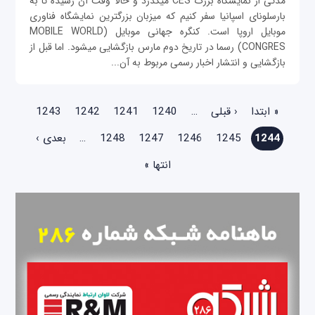
مدتی از نمايشگاه بزرگ CES می‎گذرد و حالا وقت آن رسیده تا به
بارسلونای اسپانیا سفر کنیم که میزبان بزرگترین نمايشگاه فناوری
موبایل اروپا است. کنگره جهانی موبایل (MOBILE WORLD
CONGRES) رسما در تاریخ دوم مارس بازگشایی می‎شود. اما قبل از
بازگشایی و انتشار اخبار رسمی‎ مربوط به آن...
صفحه‌ها
« ابتدا
‹ قبلی
…
1240
1241
1242
1243
1244
1245
1246
1247
1248
…
بعدی ›
انتها »