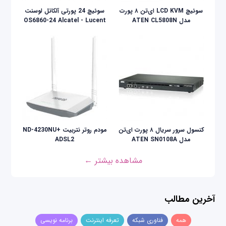
سوئيچ LCD KVM ای‌تن ۸ پورت
سوئیچ 24 پورتی آلکاتل لوسنت
مدل ATEN CL5808N
OS6860-24 Alcatel - Lucent
کنسول سرور سریال ۸ پورت ای‌تن
مودم روتر نتربیت +ND-4230NU
مدل ATEN SN0108A
ADSL2
مشاهده بیشتر ←
آخرین مطالب
همه
فناوری شبکه
تعرفه اینترنت
برنامه نویسی