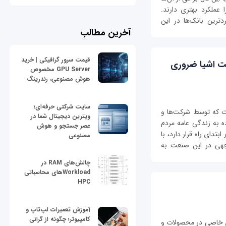
 عملکرد بهتری دارند.
P و MongoDB از پرکاربردترین بانک‌ها در این
آخرین مطالب
قیمت سرور گرافیکی | خرید
نت اشیا ضروری
GPU Server مخصوص
هوش مصنوعی، رندرینگ
سایت شرکتی حرفه‌ای؛
ت که توسط شرکت‌ها و
ویترین دیجیتال شما در
ه به زندگی عامه مردم
عصر جستجو و هوش
تدای راه قرار دارد، با
مصنوعی
جهی‌ در این صنعت به
چالش‌های RAM در
Workloadهای محاسباتی
HPC
آموزش تعمیرات لپ‌تاپ و
کامپیوتر؛ چگونه از گرانی
ای خاصی در محصولات و