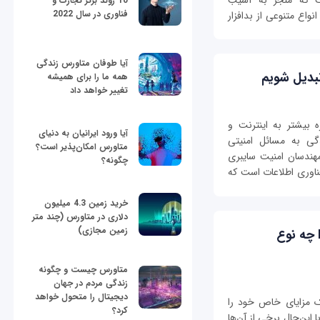
است که منجر به آسیب
10 روند برتر تجارت و
فناوری در سال 2022
واع متنوعی از بدافزار
آیا طوفان متاورس زندگی
بدیل شویم
همه ما را برای همیشه
تغییر خواهد داد
ه بیشتر به اینترنت و
آیا ورود ایرانیان به دنیای
گی به مسائل امنیتی
متاورس امکان‌پذیر است؟
مهندسان امنیت سایبری
چگونه؟
ناوری اطلاعات است که
خرید زمین 4.3 میلیون
دلاری در متاورس (چند متر
زمین مجازی)
PostgreSQL، MariaDB و MongoDB چه نوع
متاورس چیست و چگونه
زندگی مردم در جهان
دیجیتال را متحول خواهد
یک مزایای خاص خود را
کرد؟
 این‌حال برخی از آن‌ها