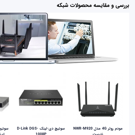
بررسی و مقایسه محصولات شبکه
مودم روتر 4G مدل NWR-M920
سوئیچ دی-لینک D-Link DGS-
نتربیت
1008P