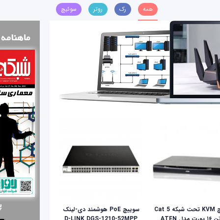
همه
رک
روتر
سوئیچ
سوئیچ KVM تحت شبکه Cat 5
سوییچ PoE هوشمند دی-لینک
ای‌تن ۱۶ پورت مدل ATEN
D-LINK DGS-1210-52MPP