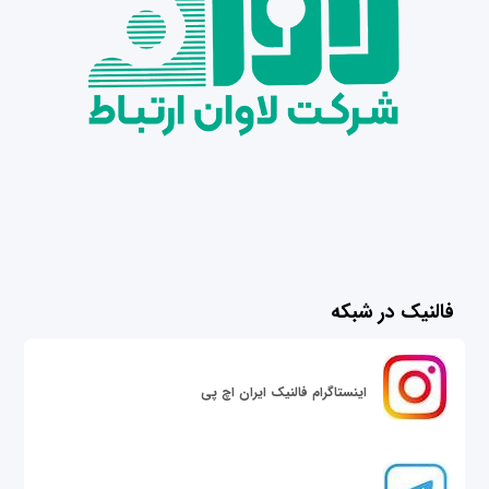
فالنیک در شبکه
اینستاگرام فالنیک ایران اچ پی