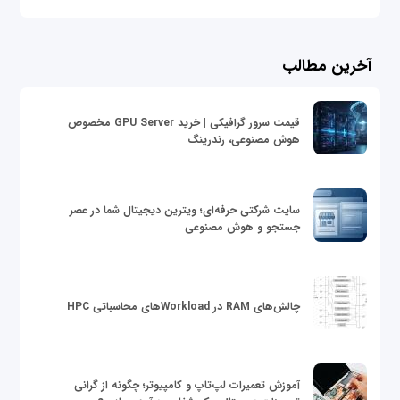
آخرین مطالب
قیمت سرور گرافیکی | خرید GPU Server مخصوص
هوش مصنوعی، رندرینگ
سایت شرکتی حرفه‌ای؛ ویترین دیجیتال شما در عصر
جستجو و هوش مصنوعی
چالش‌های RAM در Workloadهای محاسباتی HPC
آموزش تعمیرات لپ‌تاپ و کامپیوتر؛ چگونه از گرانی