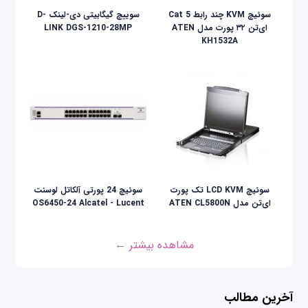
سوئیچ KVM چند رابط Cat 5
سوییچ گیگابیتی دی-لینک D-
ای‌تن ۳۲ پورت مدل ATEN
LINK DGS-1210-28MP
KH1532A
سوئيچ LCD KVM تک پورت
سوئیچ 24 پورتی آلکاتل لوسنت
ای‌تن مدل ATEN CL5800N
OS6450-24 Alcatel - Lucent
مشاهده بیشتر ←
آخرین مطالب