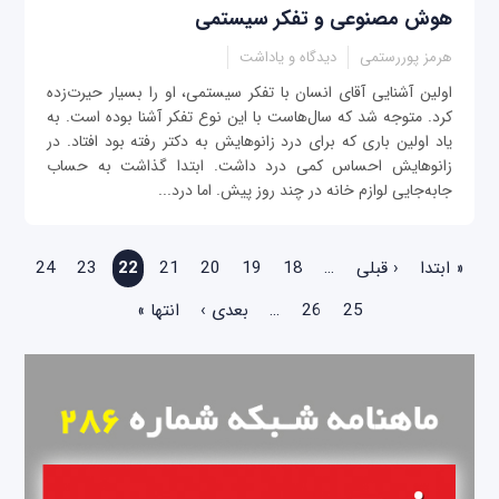
هوش مصنوعی و تفکر سیستمی
هرمز پوررستمی
دیدگاه و یاداشت
اولین آشنایی آقای انسان با تفکر سیستمی، او را بسیار حیرت‌زده
کرد. متوجه شد که سال‌هاست با این نوع تفکر آشنا بوده است. به
یاد اولین باری که برای درد زانو‌هایش به دکتر رفته بود افتاد. در
زانوهایش احساس کمی درد داشت. ابتدا گذاشت به حساب
جابه‌جایی لوازم خانه در چند روز پیش. اما درد...
صفحه‌ها
« ابتدا
‹ قبلی
…
18
19
20
21
22
23
24
25
26
…
بعدی ›
انتها »