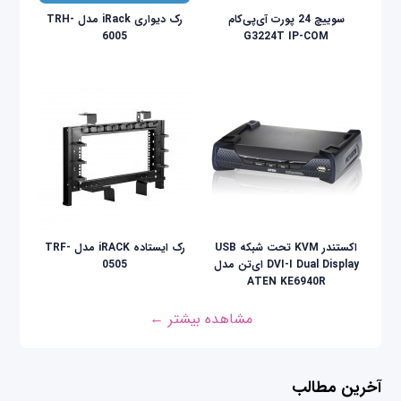
سوییچ 24 پورت آی‌پی‌کام
رک دیواری iRack مدل TRH-
6005
G3224T IP-COM
اکستندر KVM تحت شبکه USB
رک ایستاده iRACK مدل TRF-
DVI-I Dual Display ای‌تن مدل
0505
ATEN KE6940R
مشاهده بیشتر ←
آخرین مطالب