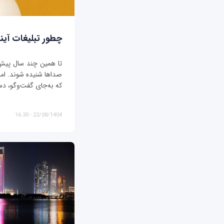
چطور تبلیغات آیند
تا همین چند سال پیش، ت
صداها شنیده شوند. اما د
که به‌جای گفت‌وگو، دس
22/08/1404 - 16:30