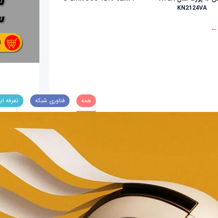
KN2124VA
 ←
همه
فناوری شبکه
تعرفه ای