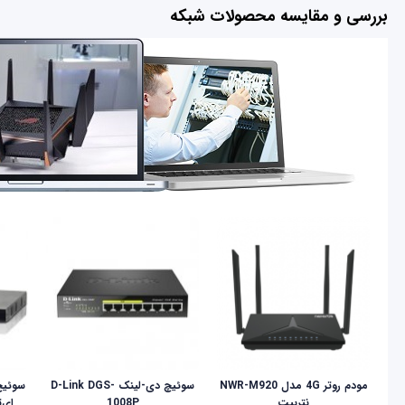
بررسی و مقایسه محصولات شبکه
مودم روتر 4G مدل NWR-M920
سوئیچ دی-لینک D-Link DGS-
نتربیت
1008P