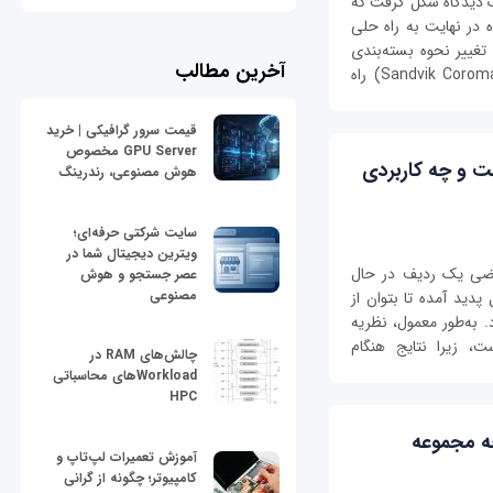
 دیدگاه شکل گرفت که
 در نهایت به راه حلی
غییر نحوه بسته‌بندی
آخرین مطالب
ماشینی بود. وقتی شرکت سندویک کرمانت (Sandvik Coromant) راه
قیمت سرور گرافیکی | خرید
GPU Server مخصوص
Queueing the) چیست و چه کاربردی
هوش مصنوعی، رندرینگ
سایت شرکتی حرفه‌ای؛
ویترین دیجیتال شما در
Q) به مطالعه ریاضی یک ردیف در حال
عصر جستجو و هوش
مصنوعی
پدید آمده تا بتوان از
 به‌طور معمول، نظریه
، زیرا نتایج هنگام
چالش‌های RAM در
Workloadهای محاسباتی
HPC
ه مجموعه
آموزش تعمیرات لپ‌تاپ و
کامپیوتر؛ چگونه از گرانی