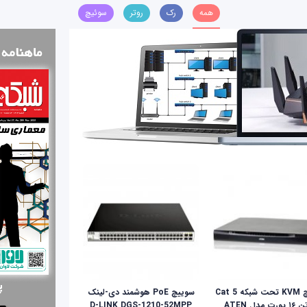
همه
رک
روتر
سوئیچ
سوئیچ KVM تحت شبکه Cat 5
سوییچ PoE هوشمند دی-لینک
ای‌تن ۱۶ پورت مدل ATEN
D-LINK DGS-1210-52MPP