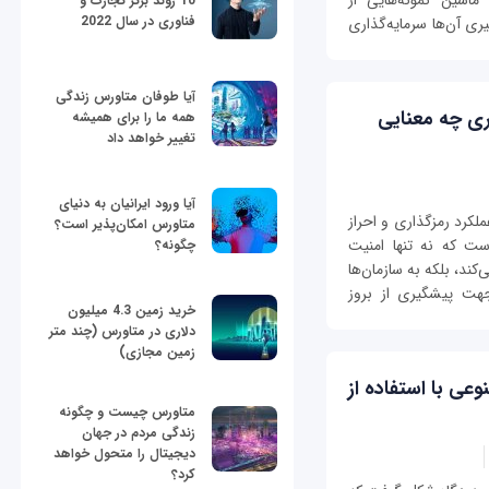
اشین نمونه‌هایی از
10 روند برتر تجارت و
فناوری در سال 2022
ی آن‌ها سرمایه‌گذاری
آیا طوفان متاورس زندگی
بری چه معنایی
همه ما را برای همیشه
تغییر خواهد داد
آیا ورود ایرانیان به دنیای
ملکرد رمزگذاری و احراز
متاورس امکان‌پذیر است؟
ست که نه تنها امنیت
چگونه؟
کند، بلکه به سازمان‌ها
جهت پیشگیری از بروز
خرید زمین 4.3 میلیون
دلاری در متاورس (چند متر
زمین مجازی)
ی با استفاده از
متاورس چیست و چگونه
زندگی مردم در جهان
دیجیتال را متحول خواهد
کرد؟